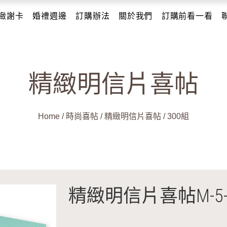
緻謝卡
婚禮週邊
訂購辦法
關於我們
訂購前看一看
精緻明信片喜帖
Home
/
時尚喜帖
/
精緻明信片喜帖
/
300組
精緻明信片喜帖M-5-