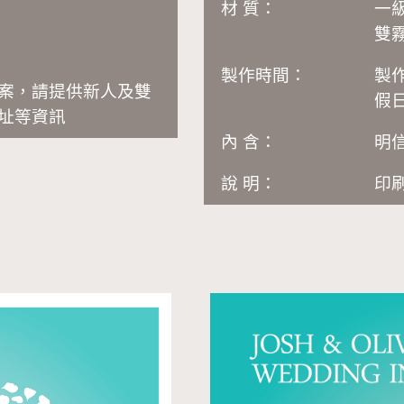
材 質：
一級
雙
製作時間：
製
文案，請提供新人及雙
假日
地址等資訊
內 含：
明
說 明：
印