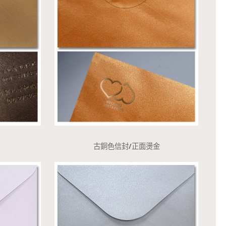
古銅色信封/正面燙金