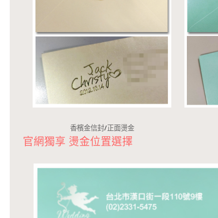
香檳金信封/正面燙金
官網獨享 燙金位置選擇