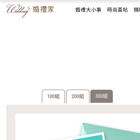
婚禮大小事
時尚喜帖
精
300組
100組
200組