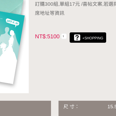
訂購300組,單組17元 /喜帖文案,
席地址等資訊
NT$:5100
+SHOPPING
尺 寸：
15.