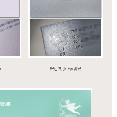
銀
銀色信封/正面燙銀