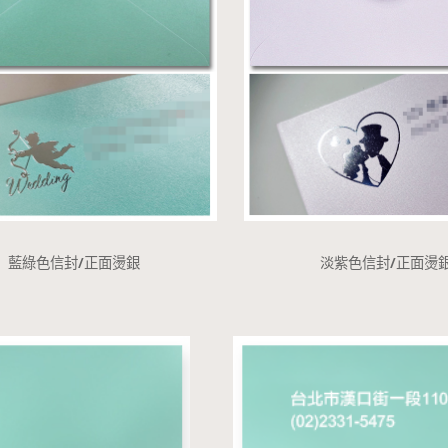
藍綠色信封/正面燙銀
淡紫色信封/正面燙