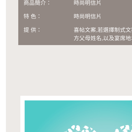
商品簡介：
時尚明信片
特 色：
時尚明信片
提 供：
喜帖文案,若選擇制式
方父母姓名,以及宴席