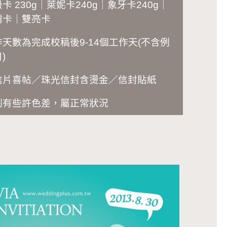
卡 230g｜萊妮卡240g｜象牙卡240g｜
霧卡｜雙亮卡
作天數為完成校稿後
9-14
個工作天(不含例
)
信片喜帖／珠光信封含燙金／信封貼紙
刷有些許色差，屬正常狀況