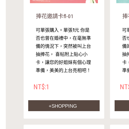
捧花邀請卡fl-01
捧
可單張購入。單張1元 你是
可
否也曾在婚禮中，在毫無準
否
備的情況下，突然被叫上台
備
抽捧花， 喜帖附上貼心小
抽
卡，讓您的好姐妹有個心理
卡
準備，美美的上台亮相吧！
準
NT$:1
NT
+SHOPPING