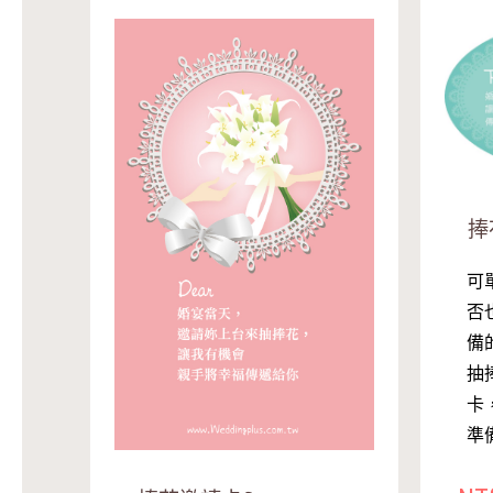
捧
可
否
備
抽
卡
準