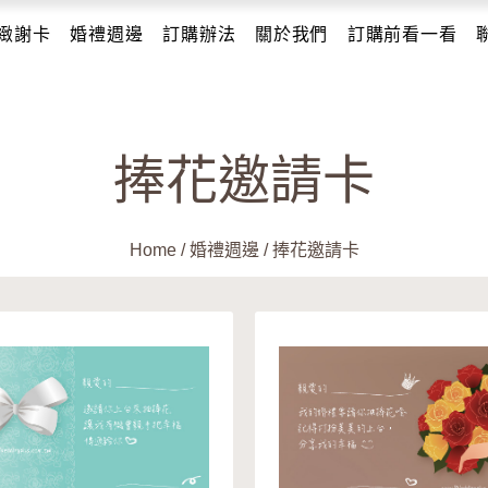
緻謝卡
婚禮週邊
訂購辦法
關於我們
訂購前看一看
捧花邀請卡
Home
/
婚禮週邊
/
捧花邀請卡