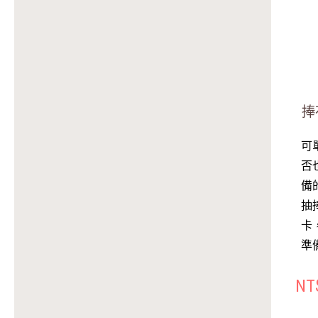
捧
可
否
備
抽
卡
準
NT