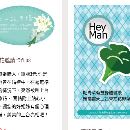
花邀請卡fl-08
單張購入。單張3元 你是
也曾在婚禮中，在毫無準
的情況下，突然被叫上台
捧花， 喜帖附上貼心小
，讓您的好姐妹有個心理
備，美美的上台亮相吧！