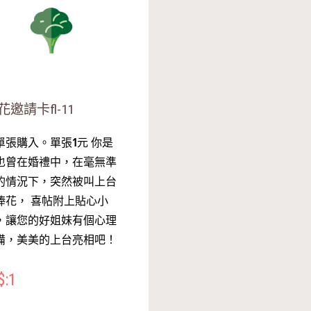
花邀請卡fl-11
單張購入。單張1元 你是
也曾在婚禮中，在毫無準
的情況下，突然被叫上台
捧花， 喜帖附上貼心小
，讓您的好姐妹有個心理
備，美美的上台亮相吧！
$:1