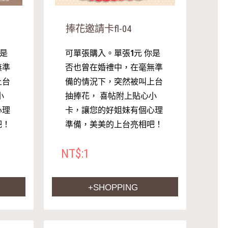
捧花邀請卡fl-04
你是
可單張購入。單張1元 你是
無準
否也曾在婚禮中，在毫無準
上台
備的情況下，突然被叫上台
小
抽捧花， 喜帖附上貼心小
心理
卡，讓您的好姐妹有個心理
吧！
準備，美美的上台亮相吧！
NT$:1
+SHOPPING