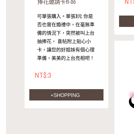
NT
捧花邀請卡fl-06
可單張購入。單張3元 你是
否也曾在婚禮中，在毫無準
備的情況下，突然被叫上台
抽捧花， 喜帖附上貼心小
卡，讓您的好姐妹有個心理
準備，美美的上台亮相吧！
NT$:3
+SHOPPING