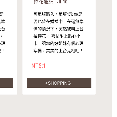
捧花邀請卡fl-10
你是
可單張購入。單張1元 你是
無準
否也曾在婚禮中，在毫無準
上台
備的情況下，突然被叫上台
小
抽捧花， 喜帖附上貼心小
心理
卡，讓您的好姐妹有個心理
吧！
準備，美美的上台亮相吧！
NT$:1
+SHOPPING