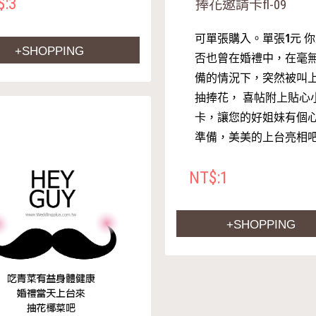
$:3
捧花邀請卡fl-09
可單張購入。單張1元 
+SHOPPING
否也曾在婚禮中，在毫
備的情況下，突然被叫
抽捧花， 喜帖附上貼心
卡，讓您的好姐妹有個
準備，美美的上台亮相
NT$:1
+SHOPPING