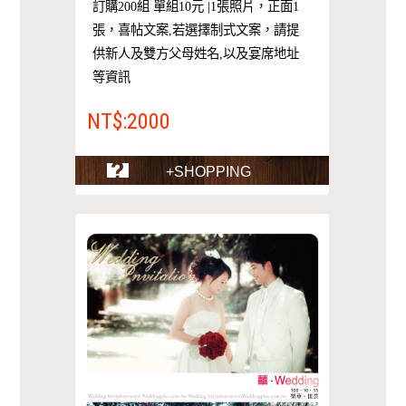
訂購200組 單組10元 |1張照片，正面1
張，喜帖文案,若選擇制式文案，請提
供新人及雙方父母姓名,以及宴席地址
等資訊
NT$:2000
+SHOPPING