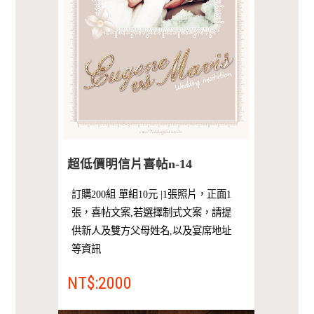
超低價明信片喜帖n-14
訂購200組 單組10元 |1張照片，正面1
張，喜帖文案,若選擇制式文案，請提
供新人及雙方父母姓名,以及宴席地址
等資訊
NT$:2000