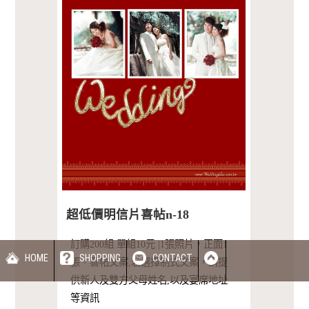
超低價明信片喜帖n-18
訂購200組 單組10元 |1張照片，正面1
HOME
SHOPPING
CONTACT
張，喜帖文案,若選擇制式文案，請提
供新人及雙方父母姓名,以及宴席地址
等資訊