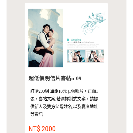
超低價明信片喜帖n-09
訂購200組 單組10元 |1張照片，正面1
張，喜帖文案,若選擇制式文案，請提
供新人及雙方父母姓名,以及宴席地址
等資訊
NT$:2000