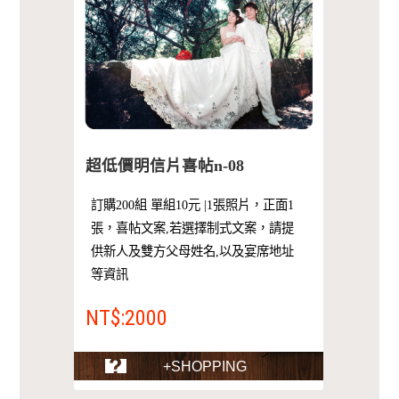
超低價明信片喜帖n-08
訂購200組 單組10元 |1張照片，正面1
張，喜帖文案,若選擇制式文案，請提
供新人及雙方父母姓名,以及宴席地址
等資訊
NT$:2000
+SHOPPING