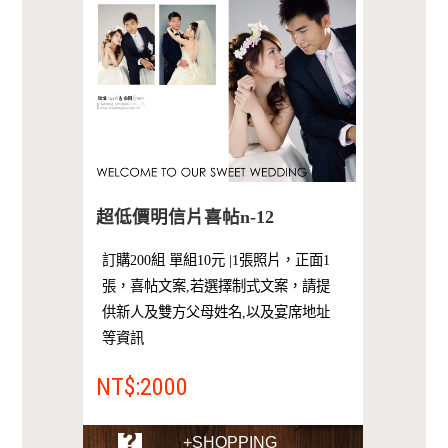
超低價明信片喜帖n-12
訂購200組 單組10元 |1張照片，正面1
張，喜帖文案,若選擇制式文案，請提
供新人及雙方父母姓名,以及宴席地址
等資訊
NT$:2000
+SHOPPING