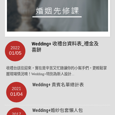
Wedding+ 收禮台資料表_禮金及
2022
喜餅
01/05
收禮台送往迎來，實在是辛苦又忙錄讓你的小幫手們，更輕鬆掌
握現場情況唷！Wedding+特別為新人設計...
Wedding+ 貴賓名單總計表
2021
01/04
Wedding+婚紗包套懶人包
2017