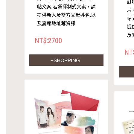
訂購
帖文案,若選擇制式文案，請
片
提供新人及雙方父母姓名,以
帖
及宴席地址等資訊
提
及
NT$:2700
NT
+SHOPPING