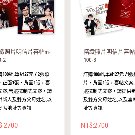
緻照片明信片喜帖m-
精緻照片明信片喜帖
0-2
100-3
100組,單組27元 / 2張照
訂購100組,單組27元 /1
，正面1張，背面1張，喜
片，背面1張，喜帖文案
文案,若選擇制式文案，請
選擇制式文案，請提供
供新人及雙方父母姓名,以
及雙方父母姓名,以及宴
宴席地址等資訊
址等資訊
$:2700
NT$:2700