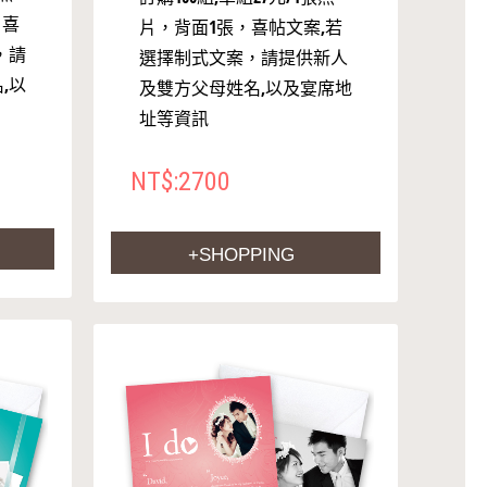
，喜
片，背面1張，喜帖文案,若
，請
選擇制式文案，請提供新人
,以
及雙方父母姓名,以及宴席地
址等資訊
NT$:2700
+SHOPPING