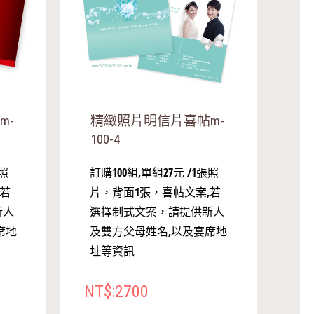
m-
精緻照片明信片喜帖m-
100-4
張照
訂購100組,單組27元 /1張照
,若
片，背面1張，喜帖文案,若
新人
選擇制式文案，請提供新人
席地
及雙方父母姓名,以及宴席地
址等資訊
NT$:2700