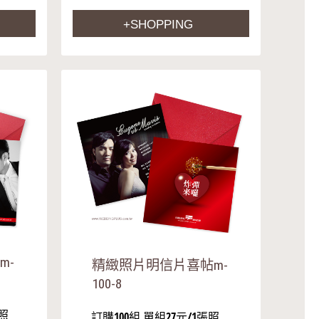
+SHOPPING
m-
精緻照片明信片喜帖m-
100-8
張照
訂購100組,單組27元/1張照