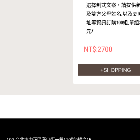
選擇制式文案，請提供
及雙方父母姓名,以及宴
址等資訊訂購100組,單組2
元/
NT$:2700
+SHOPPING
100 台北市中正區漢口街一段110號9樓之15