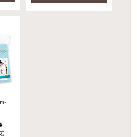
m-
照
,若