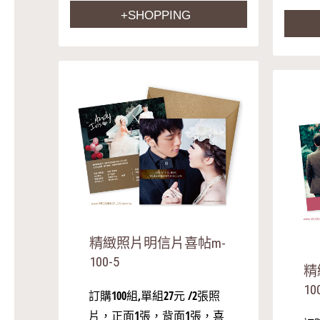
+SHOPPING
精緻照片明信片喜帖m-
100-5
精
10
訂購100組,單組27元 /2張照
片，正面1張，背面1張，喜