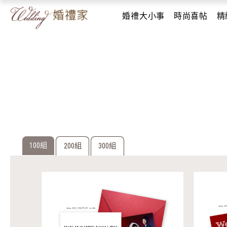
婚禮大小事
時尚喜帖
精
100組
200組
300組