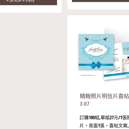
+SHOPPING
精緻照片明信片喜帖
3-07
訂購100組,單組27元/1張
片，背面1張，喜帖文案