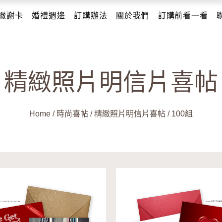
緻謝卡
婚禮週邊
訂購辦法
關於我們
訂購前看一看
精緻照片明信片喜帖
Home
/
時尚喜帖
/
精緻照片明信片喜帖
/
100組