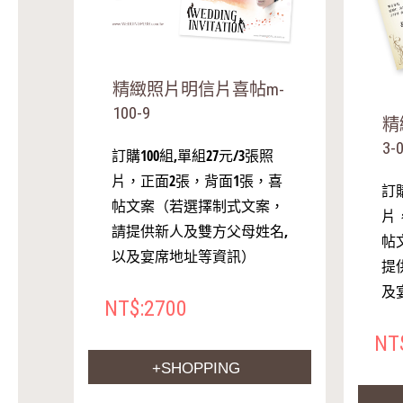
精緻照片明信片喜帖m-
100-9
精
3-
訂購100組,單組27元/3張照
片，正面2張，背面1張，喜
訂購
帖文案（若選擇制式文案，
片
請提供新人及雙方父母姓名,
帖
以及宴席地址等資訊）
提
及
NT$:2700
NT
+SHOPPING