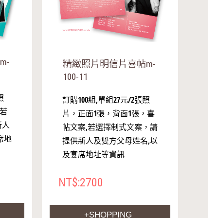
m-
精緻照片明信片喜帖m-
100-11
照
訂購100組,單組27元/2張照
,若
片，正面1張，背面1張，喜
新人
帖文案,若選擇制式文案，請
席地
提供新人及雙方父母姓名,以
及宴席地址等資訊
NT$:2700
+SHOPPING