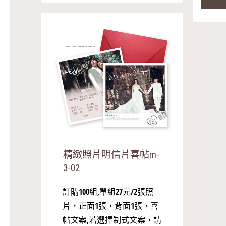
精緻照片明信片喜帖m-
3-02
訂購100組,單組27元/2張照
片，正面1張，背面1張，喜
帖文案,若選擇制式文案，請