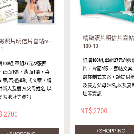
精緻照片明信片喜帖
緻照片明信片喜帖m-
100-10
01
訂購100組,單組27元/1張
100組,單組27元/2張照
片，背面1張，喜帖文案
，正面1張，背面1張，喜
選擇制式文案，請提供
文案,若選擇制式文案，請
及雙方父母姓名,以及宴
供新人及雙方父母姓名,以
址等資訊
宴席地址等資訊
NT$:2700
$:2700
+SHOPPING