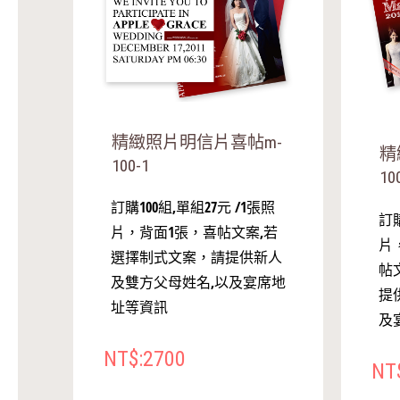
精緻照片明信片喜帖m-
精
100-1
10
訂購100組,單組27元 /1張照
訂購
片，背面1張，喜帖文案,若
片
選擇制式文案，請提供新人
帖
及雙方父母姓名,以及宴席地
提
址等資訊
及
NT$:2700
NT