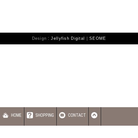
Design：
Jellyfish Digital
|
SEOME
蝦皮賣場
HOME
SHOPPING
CONTACT