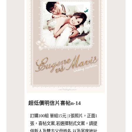
超低價明信片喜帖n-14
訂購100組 單組15元 |1張照片，正面1
張，喜帖文案,若選擇制式文案，請提
供新人及雙方父母姓名,以及宴席地址