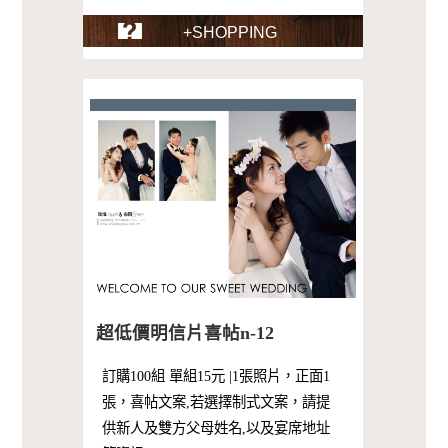
+SHOPPING
超低價明信片喜帖n-12
訂購100組 單組15元 |1張照片，正面1
張，喜帖文案,若選擇制式文案，請提
供新人及雙方父母姓名,以及宴席地址