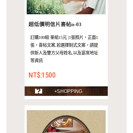
超低價明信片喜帖n-03
訂購100組 單組15元 |1張照片，正面1
張，喜帖文案,若選擇制式文案，請提
供新人及雙方父母姓名,以及宴席地址
等資訊
NT$:1500
+SHOPPING