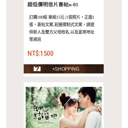
超低價明信片喜帖n-01
訂購100組 單組15元 |1張照片，正面1
張，喜帖文案,若選擇制式文案，請提
供新人及雙方父母姓名,以及宴席地址
等資訊
NT$:1500
+SHOPPING