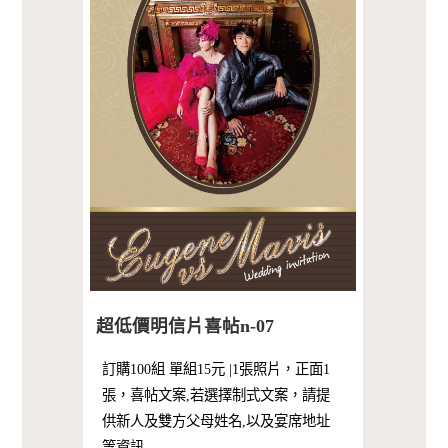
超低價明信片喜帖n-07
訂購100組 單組15元 |1張照片，正面1
張，喜帖文案,若選擇制式文案，請提
供新人及雙方父母姓名,以及宴席地址
等資訊