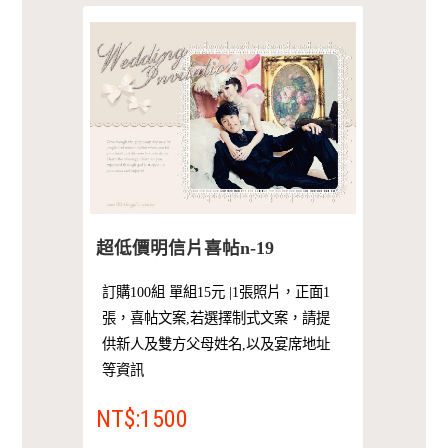
超低價明信片喜帖n-19
訂購100組 單組15元 |1張照片，正面1
張，喜帖文案,若選擇制式文案，請提
供新人及雙方父母姓名,以及宴席地址
等資訊
NT$:1500