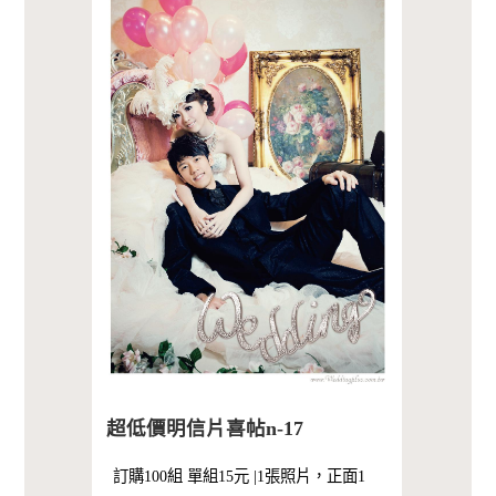
超低價明信片喜帖n-17
訂購100組 單組15元 |1張照片，正面1