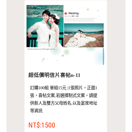
超低價明信片喜帖n-11
訂購100組 單組15元 |1張照片，正面1
張，喜帖文案,若選擇制式文案，請提
供新人及雙方父母姓名,以及宴席地址
等資訊
NT$:1500