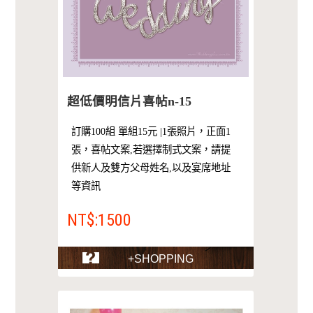
超低價明信片喜帖n-15
訂購100組 單組15元 |1張照片，正面1
張，喜帖文案,若選擇制式文案，請提
供新人及雙方父母姓名,以及宴席地址
等資訊
NT$:1500
+SHOPPING