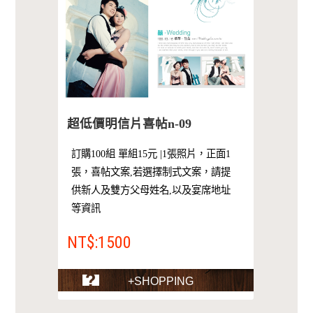
超低價明信片喜帖n-09
訂購100組 單組15元 |1張照片，正面1
張，喜帖文案,若選擇制式文案，請提
供新人及雙方父母姓名,以及宴席地址
等資訊
NT$:1500
+SHOPPING