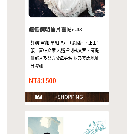
超低價明信片喜帖n-08
訂購100組 單組15元 |1張照片，正面1
張，喜帖文案,若選擇制式文案，請提
供新人及雙方父母姓名,以及宴席地址
等資訊
NT$:1500
+SHOPPING