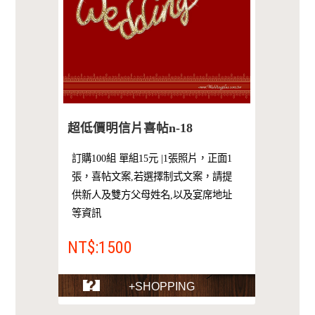
超低價明信片喜帖n-18
訂購100組 單組15元 |1張照片，正面1
張，喜帖文案,若選擇制式文案，請提
供新人及雙方父母姓名,以及宴席地址
等資訊
NT$:1500
+SHOPPING