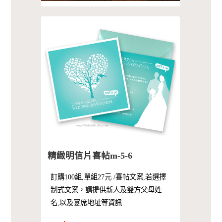
精緻明信片喜帖m-5-6
訂購100組,單組27元 /喜帖文案,若選擇
制式文案，請提供新人及雙方父母姓
名,以及宴席地址等資訊