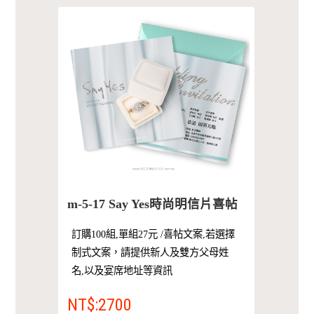
m-5-17 Say Yes時尚明信片喜帖
訂購100組,單組27元 /喜帖文案,若選擇
制式文案，請提供新人及雙方父母姓
名,以及宴席地址等資訊
NT$:2700