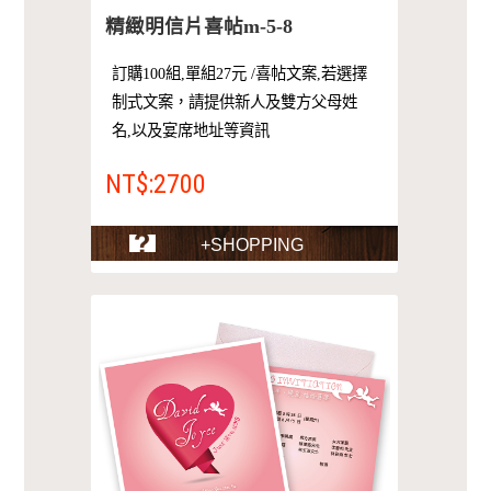
精緻明信片喜帖m-5-8
訂購100組,單組27元 /喜帖文案,若選擇
制式文案，請提供新人及雙方父母姓
名,以及宴席地址等資訊
NT$:2700
+SHOPPING