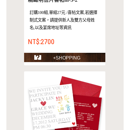
訂購100組,單組27元 /喜帖文案,若選擇
制式文案，請提供新人及雙方父母姓
名,以及宴席地址等資訊
NT$:2700
+SHOPPING