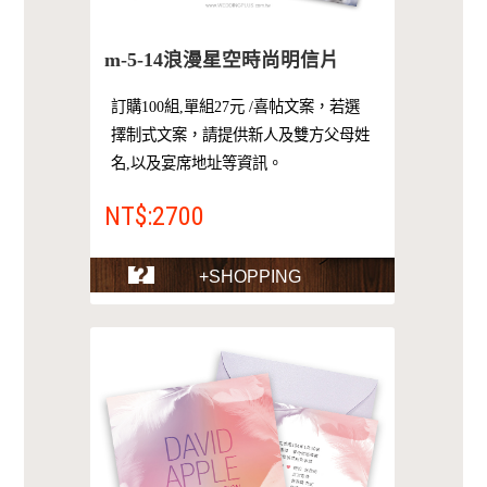
m-5-14浪漫星空時尚明信片
訂購100組,單組27元 /喜帖文案，若選
擇制式文案，請提供新人及雙方父母姓
名,以及宴席地址等資訊。
NT$:2700
+SHOPPING