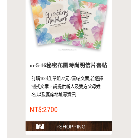
m-5-16秘密花園時尚明信片喜帖
訂購100組,單組27元 /喜帖文案,若選擇
制式文案，請提供新人及雙方父母姓
名,以及宴席地址等資訊
NT$:2700
+SHOPPING