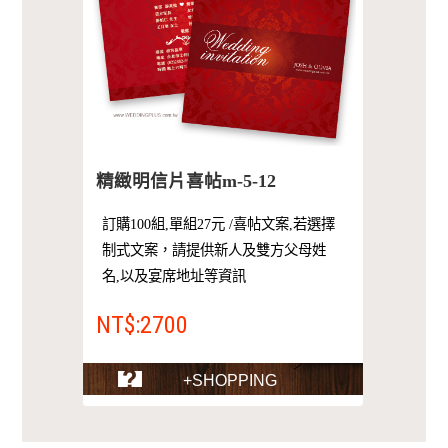
精緻明信片喜帖m-5-12
訂購100組,單組27元 /喜帖文案,若選擇
制式文案，請提供新人及雙方父母姓
名,以及宴席地址等資訊
NT$:2700
+SHOPPING