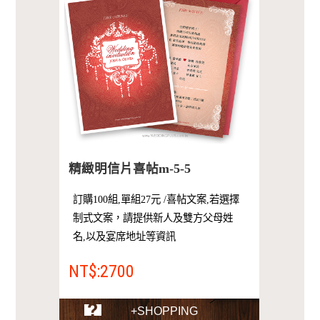
精緻明信片喜帖m-5-5
訂購100組,單組27元 /喜帖文案,若選擇
制式文案，請提供新人及雙方父母姓
名,以及宴席地址等資訊
NT$:2700
+SHOPPING