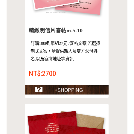
精緻明信片喜帖m-5-10
訂購100組,單組27元 /喜帖文案,若選擇
制式文案，請提供新人及雙方父母姓
名,以及宴席地址等資訊
NT$:2700
+SHOPPING