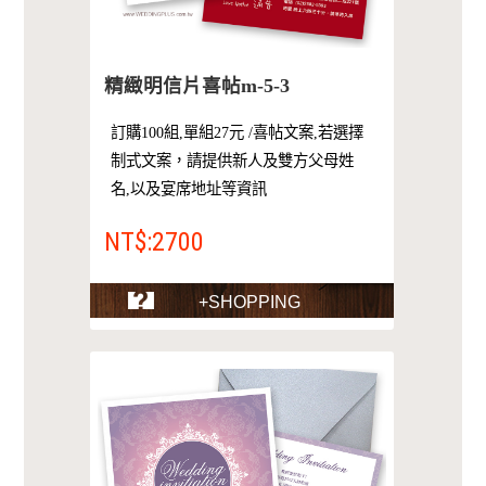
精緻明信片喜帖m-5-3
訂購100組,單組27元 /喜帖文案,若選擇
制式文案，請提供新人及雙方父母姓
名,以及宴席地址等資訊
NT$:2700
+SHOPPING