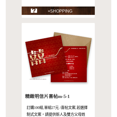
+SHOPPING
精緻明信片喜帖m-5-1
訂購100組,單組27元 /喜帖文案,若選擇
制式文案，請提供新人及雙方父母姓