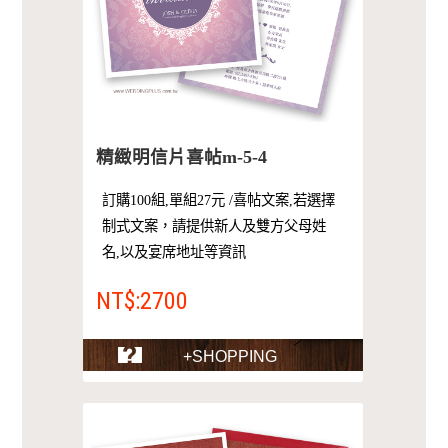
精緻明信片喜帖m-5-4
訂購100組,單組27元 /喜帖文案,若選擇
制式文案，請提供新人及雙方父母姓
名,以及宴席地址等資訊
NT$:2700
+SHOPPING