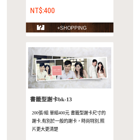
NT$:400
+SHOPPING
書籤型謝卡bk-13
200張/組 單組400元 書籤型謝卡尺寸的
謝卡,有別於一般的謝卡，時尚特別,照
片更大更清楚