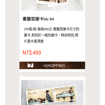
書籤型謝卡bk-04
200張/組 單組400元 書籤型謝卡尺寸的
謝卡,有別於一般的謝卡，時尚特別,照
片更大更清楚
NT$:400
+SHOPPING