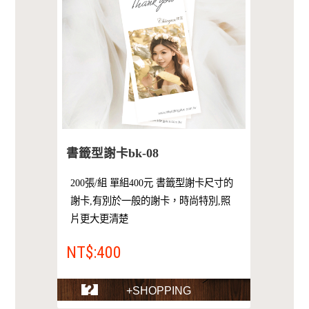
書籤型謝卡bk-08
200張/組 單組400元 書籤型謝卡尺寸的
謝卡,有別於一般的謝卡，時尚特別,照
片更大更清楚
NT$:400
+SHOPPING