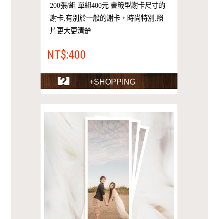
200張/組 單組400元 書籤型謝卡尺寸的
謝卡,有別於一般的謝卡，時尚特別,照
片更大更清楚
NT$:400
+SHOPPING