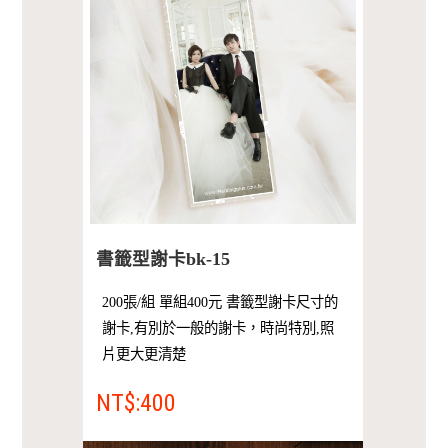
書籤型謝卡bk-15
200張/組 單組400元 書籤型謝卡尺寸的
謝卡,有別於一般的謝卡，時尚特別,照
片更大更清楚
NT$:400