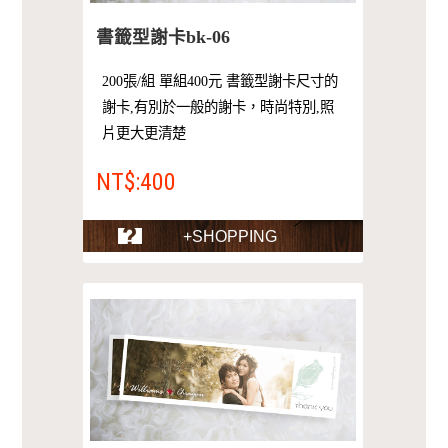
書籤型謝卡bk-06
200張/組 單組400元 書籤型謝卡尺寸的
謝卡,有別於一般的謝卡，時尚特別,照
片更大更清楚
NT$:400
+SHOPPING