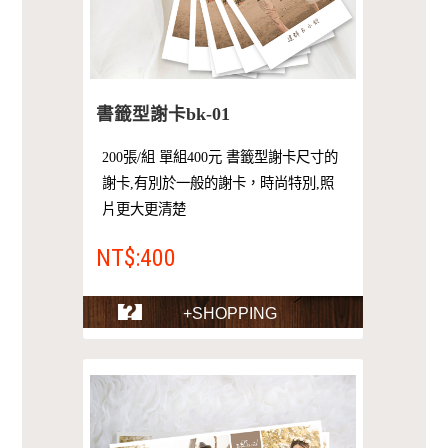
書籤型謝卡bk-01
200張/組 單組400元 書籤型謝卡尺寸的
謝卡,有別於一般的謝卡，時尚特別,照
片更大更清楚
NT$:400
+SHOPPING