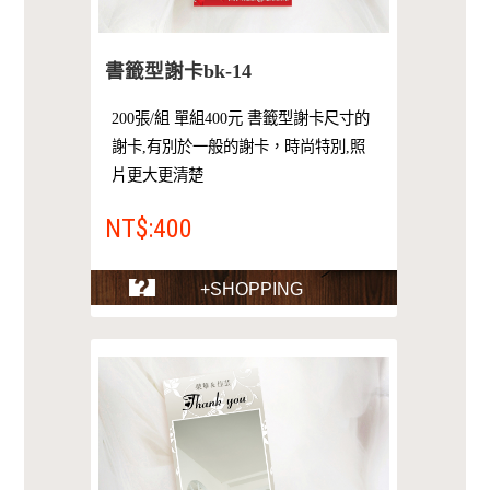
書籤型謝卡bk-14
200張/組 單組400元 書籤型謝卡尺寸的
謝卡,有別於一般的謝卡，時尚特別,照
片更大更清楚
NT$:400
+SHOPPING