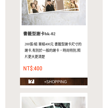
書籤型謝卡bk-02
200張/組 單組400元 書籤型謝卡尺寸的
謝卡,有別於一般的謝卡，時尚特別,照
片更大更清楚
NT$:400
+SHOPPING