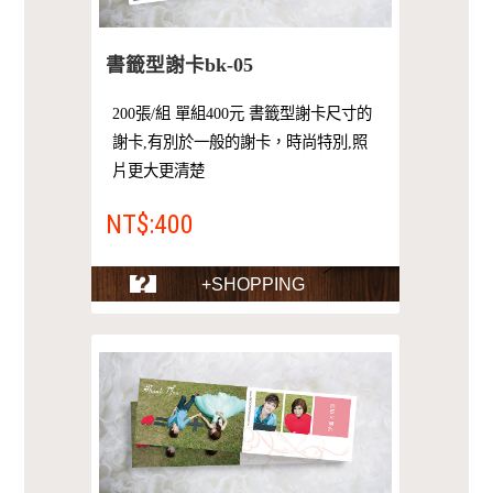
書籤型謝卡bk-05
200張/組 單組400元 書籤型謝卡尺寸的
謝卡,有別於一般的謝卡，時尚特別,照
片更大更清楚
NT$:400
+SHOPPING