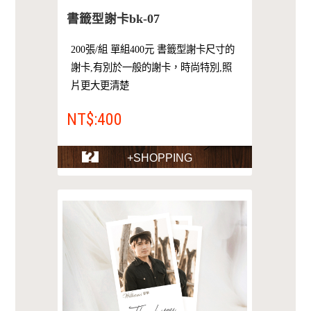
書籤型謝卡bk-07
200張/組 單組400元 書籤型謝卡尺寸的
謝卡,有別於一般的謝卡，時尚特別,照
片更大更清楚
NT$:400
+SHOPPING