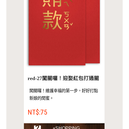
red-27闖關囉！迎娶紅包打通關
闖關囉！維護幸福的第一步，好好打點
新娘的閏蜜。
NT$:75
+SHOPPING