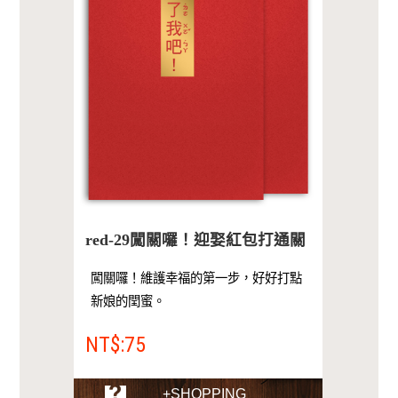
red-29闖關囉！迎娶紅包打通關
闖關囉！維護幸福的第一步，好好打點
新娘的閏蜜。
NT$:75
+SHOPPING