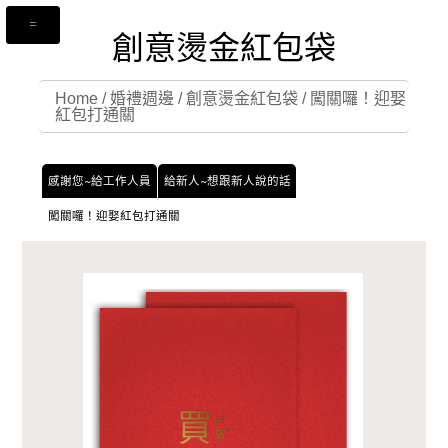
創意燙金紅包袋
Home
/
婚禮週邊
/
創意燙金紅包袋
/
闖關囉！迎娶
紅包打通關
感謝您~給工作人員
給新人~想跟新人說的話
闖關囉！迎娶紅包打通關