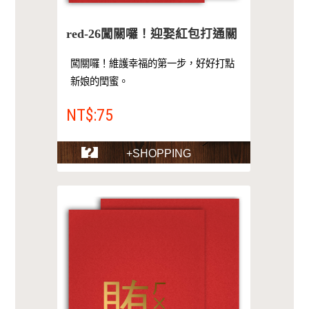
red-26闖關囉！迎娶紅包打通關
闖關囉！維護幸福的第一步，好好打點
新娘的閏蜜。
NT$:75
+SHOPPING