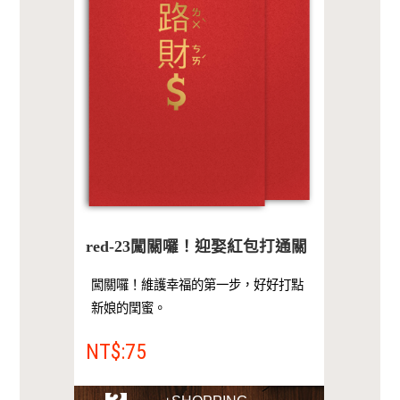
red-23闖關囉！迎娶紅包打通關
闖關囉！維護幸福的第一步，好好打點
新娘的閏蜜。
NT$:75