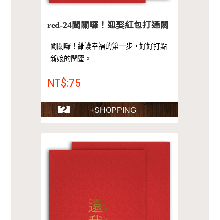
red-24闖關囉！迎娶紅包打通關
闖關囉！維護幸福的第一步，好好打點
新娘的閏蜜。
NT$:75
+SHOPPING