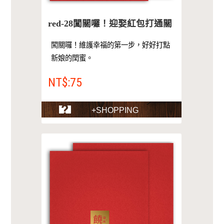
red-28闖關囉！迎娶紅包打通關
闖關囉！維護幸福的第一步，好好打點
新娘的閏蜜。
NT$:75
+SHOPPING