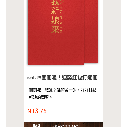
red-25闖關囉！迎娶紅包打通關
闖關囉！維護幸福的第一步，好好打點
新娘的閏蜜。
NT$:75
+SHOPPING