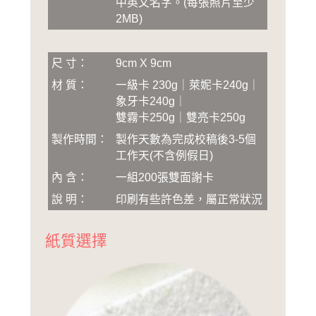
中英文名字
。
(
每張照片至少
2MB
)
尺 寸：
9cm X 9cm
材 質：
一級卡 230g｜萊妮卡240g｜
象牙卡240g｜
雙霧卡250g｜雙亮卡250g
製作時間：
製作天數為完成校稿後3-5個
工作天(不含例假日)
內 含：
一組200張雙面謝卡
說 明：
印刷有些許色差，屬正常狀況
紙質選擇