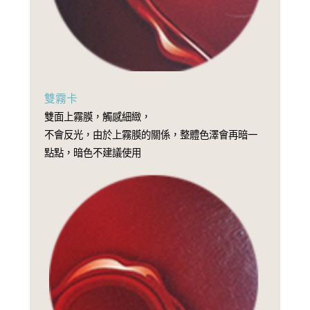
雙霧卡
雙面上霧膜，觸感細緻，
不會反光，由於上霧膜的關係，整體色澤會再暗一
點點，暗色不建議使用