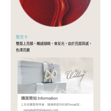
雙亮卡
雙面上亮膜，觸感細緻，會反光，由於亮面質感，
色澤亮麗