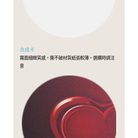
合成卡
霧面細緻質感，撕不破材質紙張較薄，選購時請注
意