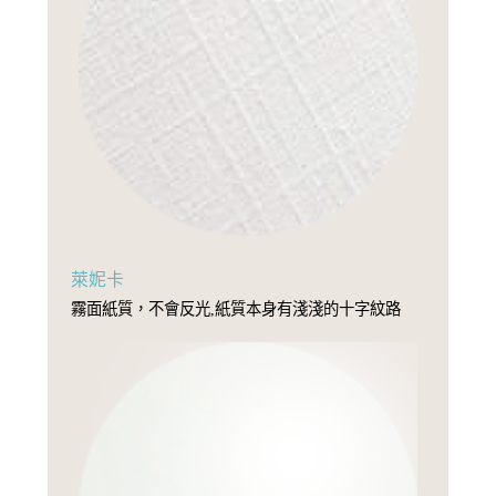
萊妮卡
霧面紙質，不會反光,紙質本身有淺淺的十字紋路