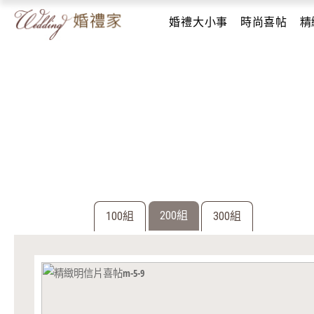
婚禮大小事
時尚喜帖
精
200組
100組
300組