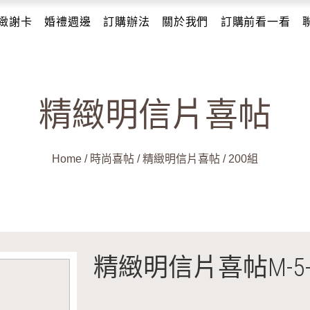
緻謝卡
婚禮週邊
訂購辦法
關於我們
訂購前看一看
精緻明信片喜帖
Home
/
時尚喜帖
/
精緻明信片喜帖
/
200組
精緻明信片喜帖M-5-