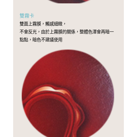
雙霧卡
雙面上霧膜，觸感細緻，
不會反光，由於上霧膜的關係，整體色澤會再暗一
點點，暗色不建議使用