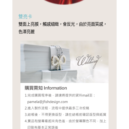
雙亮卡
雙面上亮膜，觸感細緻，會反光，由於亮面質感，
色澤亮麗