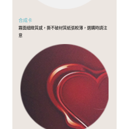
合成卡
霧面細緻質感，撕不破材質紙張較薄，選購時請注
意