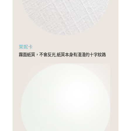
萊妮卡
霧面紙質，不會反光,紙質本身有淺淺的十字紋路