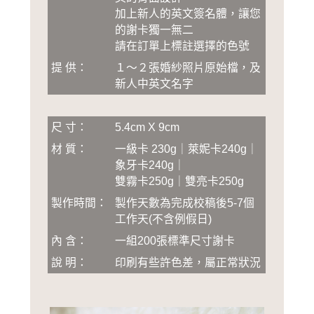
加上新人的英文簽名體，讓您
的謝卡獨一無二
請在訂單上標註選擇的色號
提 供：
１～２張婚紗照片原始檔，及
新人中英文名字
尺 寸：
5.4cm X 9cm
材 質：
一級卡 230g｜萊妮卡240g｜
象牙卡240g｜
雙霧卡250g｜雙亮卡250g
製作時間：
製作天數為完成校稿後5-7個
工作天(不含例假日)
內 含：
一組200張標準尺寸謝卡
說 明：
印刷有些許色差，屬正常狀況