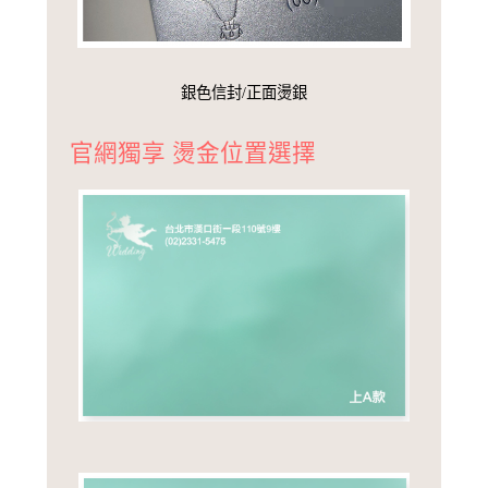
銀色信封/正面燙銀
官網獨享 燙金位置選擇