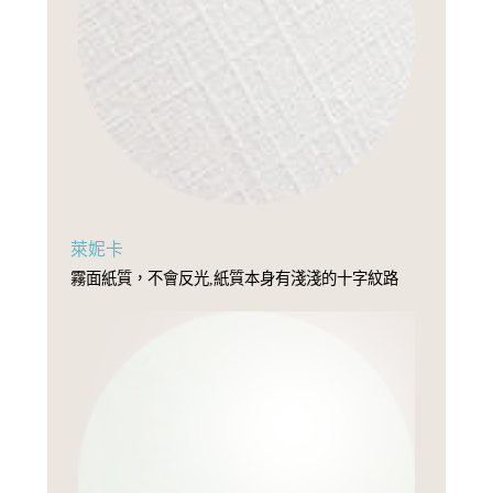
萊妮卡
霧面紙質，不會反光,紙質本身有淺淺的十字紋路