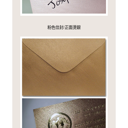
粉色信封/正面燙銀