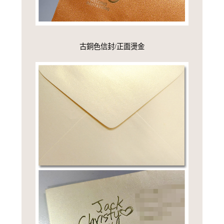
古銅色信封/正面燙金