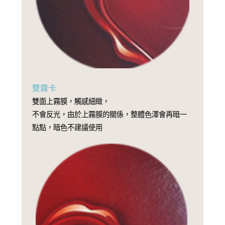
雙霧卡
雙面上霧膜，觸感細緻，
不會反光，由於上霧膜的關係，整體色澤會再暗一
點點，暗色不建議使用