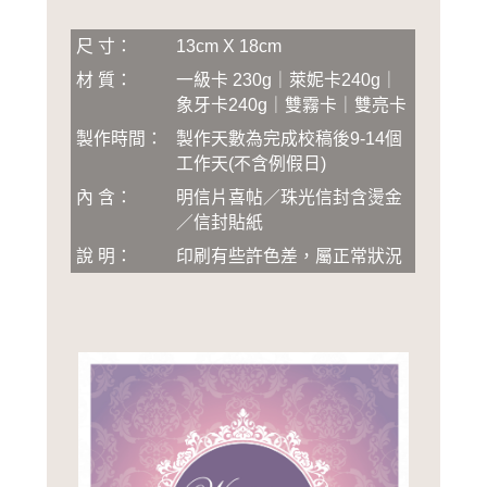
尺 寸：
13cm X 18cm
材 質：
一級卡 230g｜萊妮卡240g｜
象牙卡240g｜雙霧卡｜雙亮卡
製作時間：
製作天數為完成校稿後
9-14
個
工作天(不含例假日)
內 含：
明信片喜帖／珠光信封含燙金
／信封貼紙
說 明：
印刷有些許色差，屬正常狀況