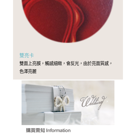
雙亮卡
雙面上亮膜，觸感細緻，會反光，由於亮面質感，
色澤亮麗