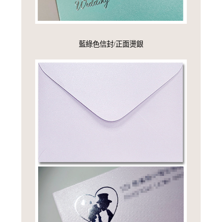
藍綠色信封/正面燙銀