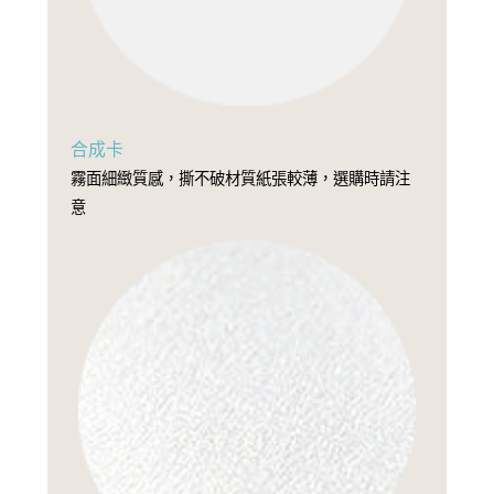
合成卡
霧面細緻質感，撕不破材質紙張較薄，選購時請注
意