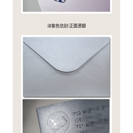
淡紫色信封/正面燙銀