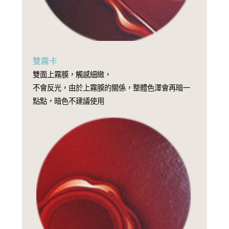
雙霧卡
雙面上霧膜，觸感細緻，
不會反光，由於上霧膜的關係，整體色澤會再暗一
點點，暗色不建議使用