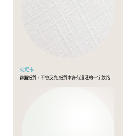
萊妮卡
霧面紙質，不會反光,紙質本身有淺淺的十字紋路