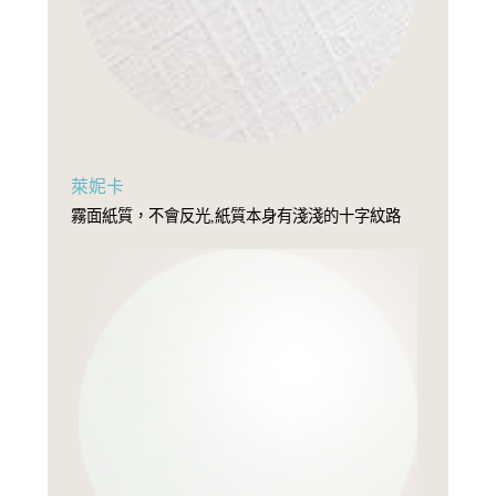
萊妮卡
霧面紙質，不會反光,紙質本身有淺淺的十字紋路