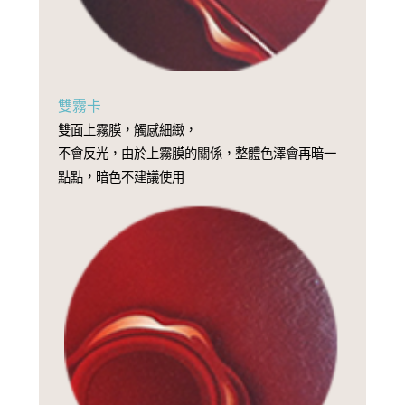
雙霧卡
雙面上霧膜，觸感細緻，
不會反光，由於上霧膜的關係，整體色澤會再暗一
點點，暗色不建議使用