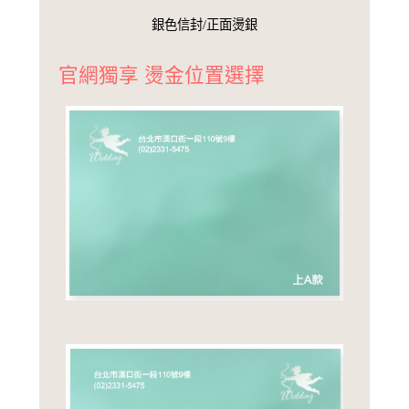
銀色信封/正面燙銀
官網獨享 燙金位置選擇