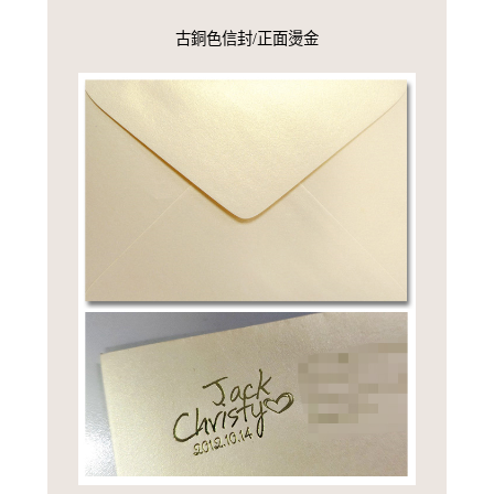
古銅色信封/正面燙金