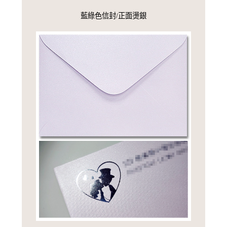
藍綠色信封/正面燙銀