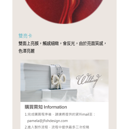
雙亮卡
雙面上亮膜，觸感細緻，會反光，由於亮面質感，
色澤亮麗