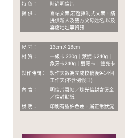
特 色：
時尚明信片
提 供：
喜帖文案,若選擇制式文案，請
提供新人及雙方父母姓名,以及
宴席地址等資訊
尺 寸：
13cm X 18cm
材 質：
一級卡 230g｜萊妮卡240g｜
象牙卡240g｜雙霧卡｜雙亮卡
製作時間：
製作天數為完成校稿後
9-14
個
工作天(不含例假日)
內 含：
明信片喜帖／珠光信封含燙金
／信封貼紙
說 明：
印刷有些許色差，屬正常狀況