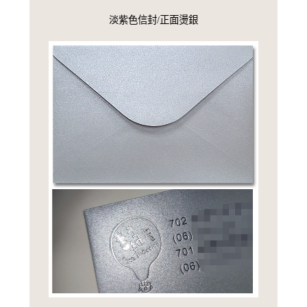
淡紫色信封/正面燙銀