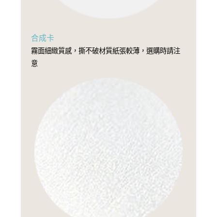
合成卡
霧面細緻質感，撕不破材質紙張較薄，選購時請注
意