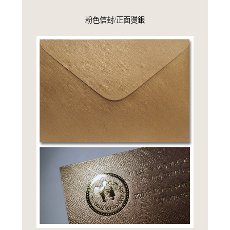
粉色信封/正面燙銀