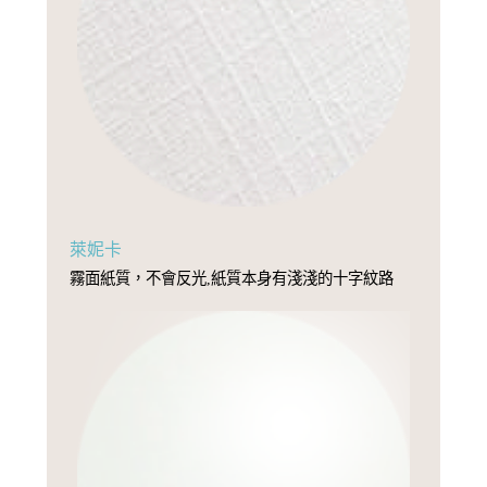
萊妮卡
霧面紙質，不會反光,紙質本身有淺淺的十字紋路