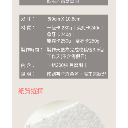
姓名／婚宴日期
尺 寸：
長9cm X 10.8cm
材 質：
一級卡 230g｜萊妮卡240g｜
象牙卡240g｜
雙霧卡250g｜雙亮卡250g
製作時間：
製作天數為完成校稿後3-5個
工作天(不含例假日)
內 含：
一組200張 月曆謝卡
說 明：
印刷有些許色差，屬正常狀況
紙質選擇