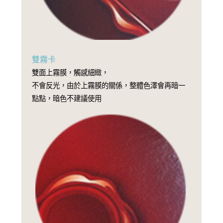
雙霧卡
雙面上霧膜，觸感細緻，
不會反光，由於上霧膜的關係，整體色澤會再暗一
點點，暗色不建議使用