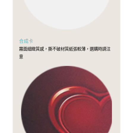
合成卡
霧面細緻質感，撕不破材質紙張較薄，選購時請注
意