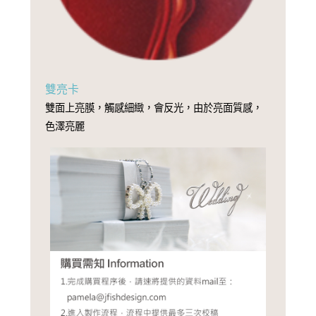
雙亮卡
雙面上亮膜，觸感細緻，會反光，由於亮面質感，
色澤亮麗