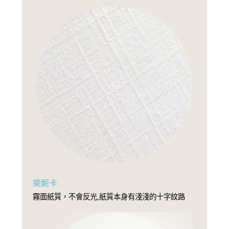
萊妮卡
霧面紙質，不會反光,紙質本身有淺淺的十字紋路