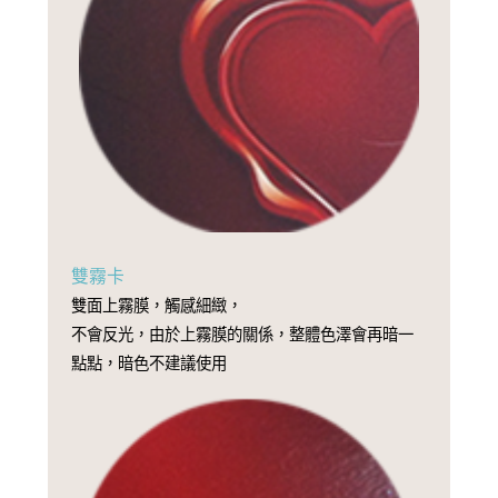
雙霧卡
雙面上霧膜，觸感細緻，
不會反光，由於上霧膜的關係，整體色澤會再暗一
點點，暗色不建議使用