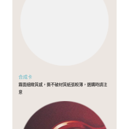
合成卡
霧面細緻質感，撕不破材質紙張較薄，選購時請注
意