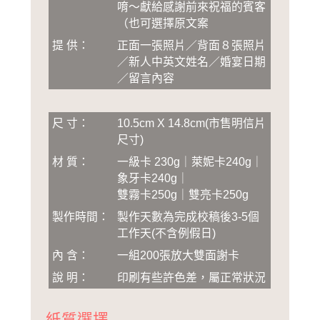
唷～獻給感謝前來祝福的賓客
（也可選擇原文案
提 供：
正面一張照片／背面８張照片
／新人中英文姓名／婚宴日期
／留言內容
尺 寸：
10.5cm X 14.8cm(市售明信片
尺寸)
材 質：
一級卡 230g｜萊妮卡240g｜
象牙卡240g｜
雙霧卡250g｜雙亮卡250g
製作時間：
製作天數為完成校稿後3-5個
工作天(不含例假日)
內 含：
一組200張放大雙面謝卡
說 明：
印刷有些許色差，屬正常狀況