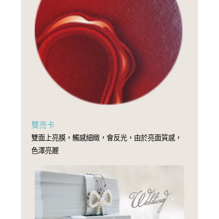
雙亮卡
雙面上亮膜，觸感細緻，會反光，由於亮面質感，
色澤亮麗