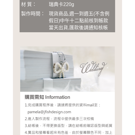
材 質：
瑞典卡220g
製作時間：
現貨商品,週一到週五(不含例
假日)中午十二點前核到帳款
當天出貨,匯款後請通知核帳