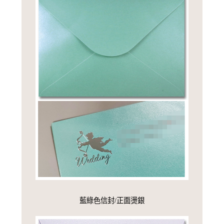
藍綠色信封/正面燙銀