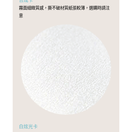
合成卡
霧面細緻質感，撕不破材質紙張較薄，選購時請注
意
白炫光卡