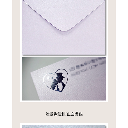
淡紫色信封/正面燙銀