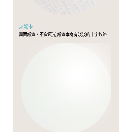
萊妮卡
霧面紙質，不會反光,紙質本身有淺淺的十字紋路