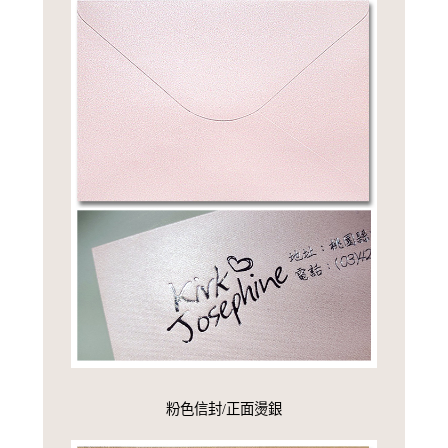
粉色信封/正面燙銀