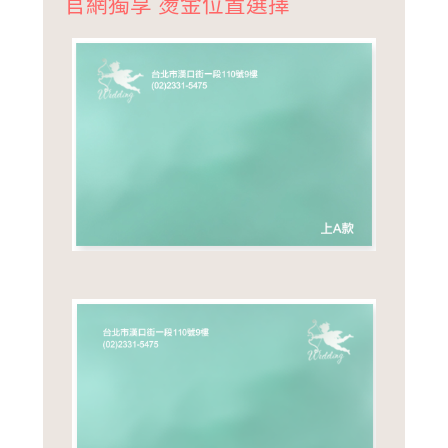
官網獨享 燙金位置選擇