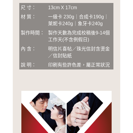
尺 寸：
13cm X 17cm
材 質：
一級卡 230g｜合成卡190g｜
萊妮卡240g｜象牙卡240g
製作時間：
製作天數為完成校稿後
9-14
個
工作天(不含例假日)
內 含：
明信片喜帖／珠光信封含燙金
／信封貼紙
說 明：
印刷有些許色差，屬正常狀況