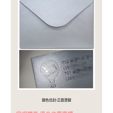
銀色信封/正面燙銀