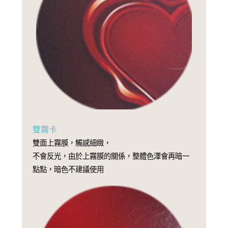
雙霧卡
雙面上霧膜，觸感細緻，
不會反光，由於上霧膜的關係，整體色澤會再暗一
點點，暗色不建議使用