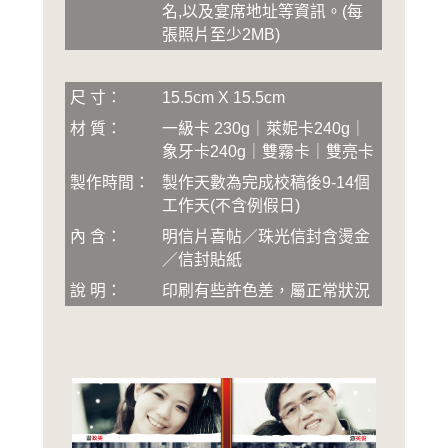
名,以及宴席地址等資訊
。
(
每
張照片至少2MB
)
尺 寸：
15.5cm X 15.5cm
材 質：
一級卡 230g｜萊妮卡240g｜
象牙卡240g｜雙霧卡｜雙亮卡
製作時間：
製作天數為完成校稿後
9-14
個
工作天(不含例假日)
內 含：
明信片喜帖／珠光信封含燙金
／信封貼紙
說 明：
印刷有些許色差，屬正常狀況