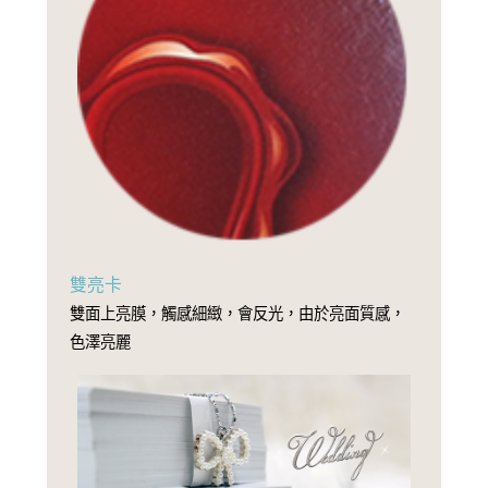
雙亮卡
雙面上亮膜，觸感細緻，會反光，由於亮面質感，
色澤亮麗