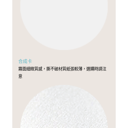
合成卡
霧面細緻質感，撕不破材質紙張較薄，選購時請注
意