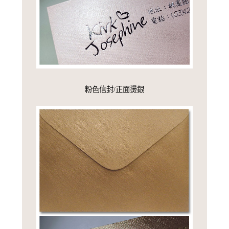
粉色信封/正面燙銀