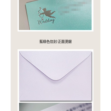
藍綠色信封/正面燙銀