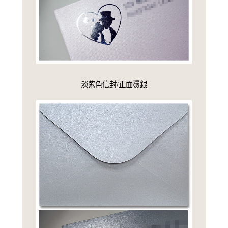
淡紫色信封/正面燙銀