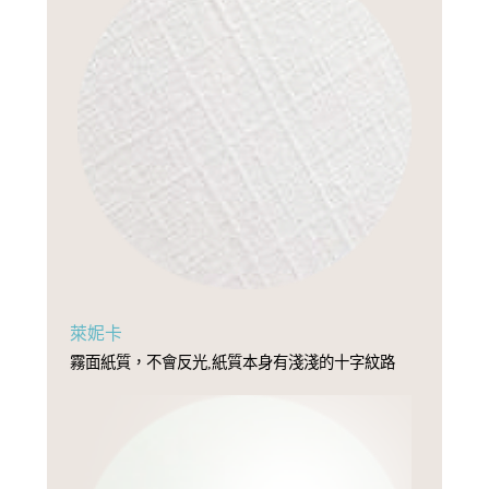
萊妮卡
霧面紙質，不會反光,紙質本身有淺淺的十字紋路