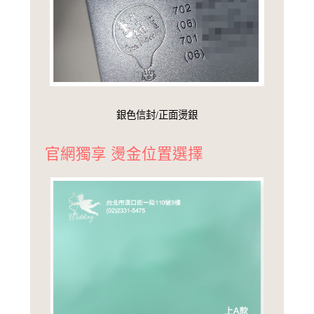
銀色信封/正面燙銀
官網獨享 燙金位置選擇