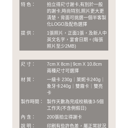
特 色：
拍立得尺寸謝卡,有別於一般
的謝卡,時尚特別,照片更大更
清楚，背面可挑選一個半客製
化LOGO及配色選擇
提 供：
1張照片，正面1張，及新人中
英文名字，宴會日期
。
(
每張
照片至少2MB
)
尺 寸：
7cm X 8cm | 9cm X 10.8cm
兩種尺寸可選擇
材 質：
一級卡 230g｜萊妮卡240g｜
象牙卡240g｜雙霧卡｜雙亮
卡
製作時間：
製作天數為完成校稿後3-5個
工作天(不含例假日)
內 含：
200張拍立得謝卡
說 明：
印刷有些許色差，屬正常狀況