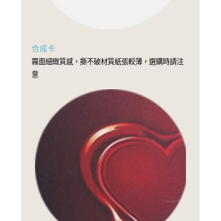
合成卡
霧面細緻質感，撕不破材質紙張較薄，選購時請注
意