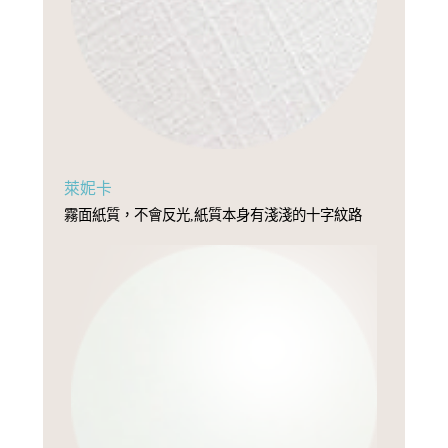
萊妮卡
霧面紙質，不會反光,紙質本身有淺淺的十字紋路