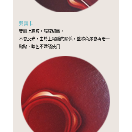
雙霧卡
雙面上霧膜，觸感細緻，
不會反光，由於上霧膜的關係，整體色澤會再暗一
點點，暗色不建議使用