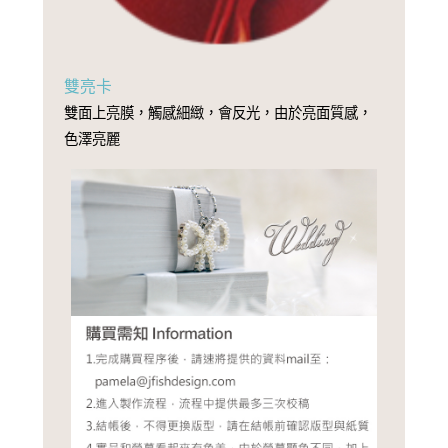
雙亮卡
雙面上亮膜，觸感細緻，會反光，由於亮面質感，
色澤亮麗