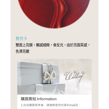
雙亮卡
雙面上亮膜，觸感細緻，會反光，由於亮面質感，
色澤亮麗