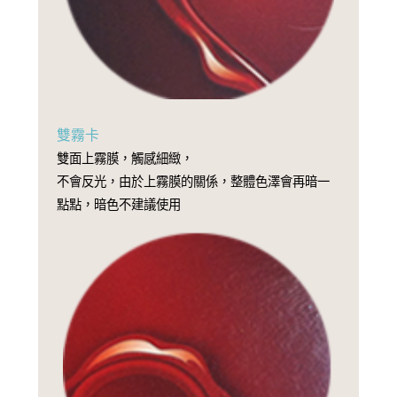
雙霧卡
雙面上霧膜，觸感細緻，
不會反光，由於上霧膜的關係，整體色澤會再暗一
點點，暗色不建議使用