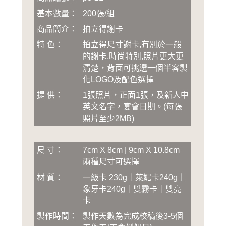
基本數量：
200張/組
商品簡介：
拍立得謝卡
特 色：
拍立得尺寸謝卡,有別於一般
的謝卡,時尚特別,照片更大更
清楚，背面可挑選一個半客製
化LOGO及配色選擇
提 供：
1張照片，正面1張，及新人中
英文名字，宴會日期
。
(
每張
照片至少2MB
)
尺 寸：
7cm X 8cm | 9cm X 10.8cm
兩種尺寸可選擇
材 質：
一級卡 230g｜萊妮卡240g｜
象牙卡240g｜雙霧卡｜雙亮
卡
製作時間：
製作天數為完成校稿後3-5個