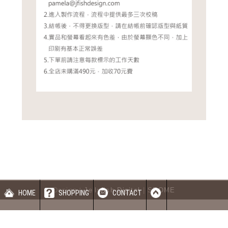
Design：
Jellyfish Digital
|
SEOME
HOME
SHOPPING
CONTACT
蝦皮賣場