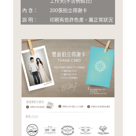
工作天(不含例假日)
內 含：
200張拍立得謝卡
說 明：
印刷有些許色差，屬正常狀況