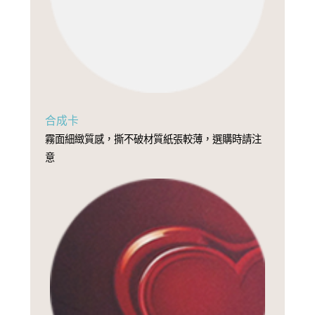
合成卡
霧面細緻質感，撕不破材質紙張較薄，選購時請注
意