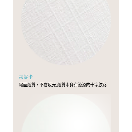
萊妮卡
霧面紙質，不會反光,紙質本身有淺淺的十字紋路