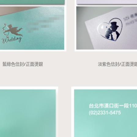
藍綠色信封/正面燙銀
淡紫色信封/正面燙