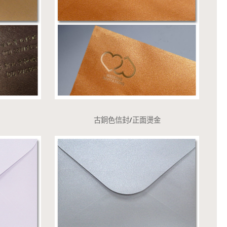
古銅色信封/正面燙金