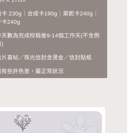
卡 230g｜合成卡190g｜萊妮卡240g｜
卡240g
作天數為完成校稿後
9-14
個工作天(不含例
)
信片喜帖／珠光信封含燙金／信封貼紙
刷有些許色差，屬正常狀況