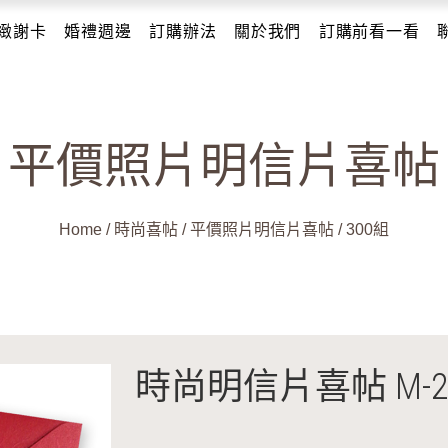
緻謝卡
婚禮週邊
訂購辦法
關於我們
訂購前看一看
平價照片明信片喜帖
Home
/
時尚喜帖
/
平價照片明信片喜帖
/
300組
時尚明信片喜帖 M-2