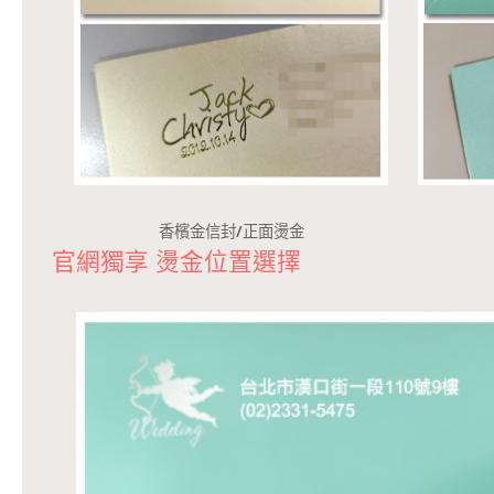
香檳金信封/正面燙金
官網獨享 燙金位置選擇