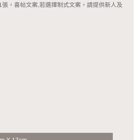
正面1張，喜帖文案,若選擇制式文案，請提供新人及
m X 17cm