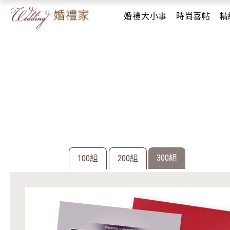
婚禮大小事
時尚喜帖
精
300組
100組
200組