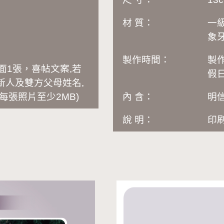
材 質：
一級
象牙
製作時間：
製
面1張，喜帖文案,若
假日
新人及雙方父母姓名,
每張照片至少2MB
)
內 含：
明
說 明：
印