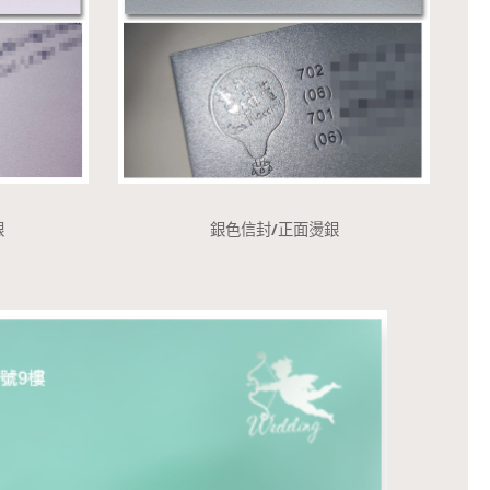
銀
銀色信封/正面燙銀