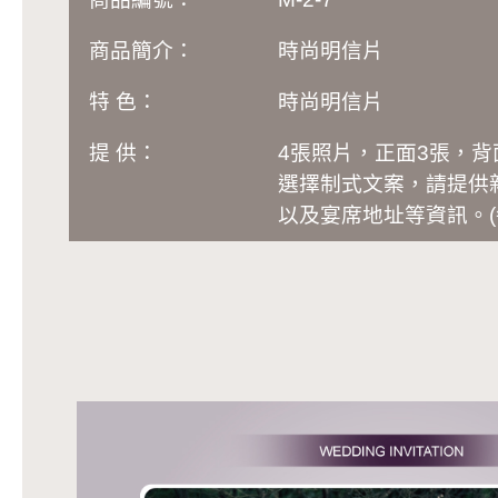
商品簡介：
時尚明信片
特 色：
時尚明信片
提 供：
4張照片，正面3張，背
選擇制式文案，請提供
以及宴席地址等資訊
。
(