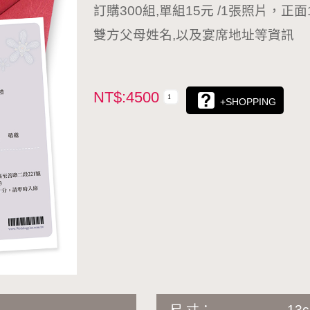
訂購300組,單組15元 /1張照片，
雙方父母姓名,以及宴席地址等資訊
NT$:4500
+SHOPPING
尺 寸：
13c