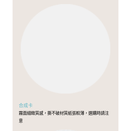
合成卡
霧面細緻質感，撕不破材質紙張較薄，選購時請注
意