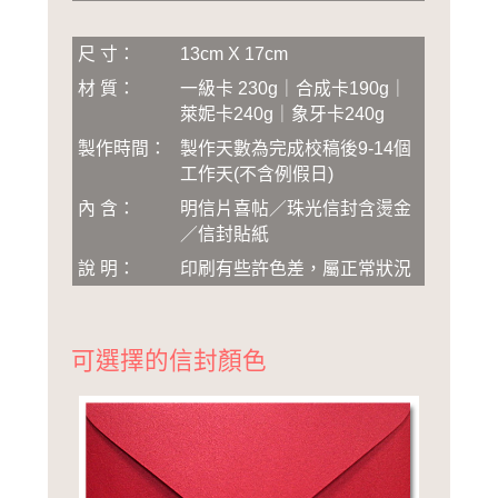
尺 寸：
13cm X 17cm
材 質：
一級卡 230g｜合成卡190g｜
萊妮卡240g｜象牙卡240g
製作時間：
製作天數為完成校稿後
9-14
個
工作天(不含例假日)
內 含：
明信片喜帖／珠光信封含燙金
／信封貼紙
說 明：
印刷有些許色差，屬正常狀況
可選擇的信封顏色