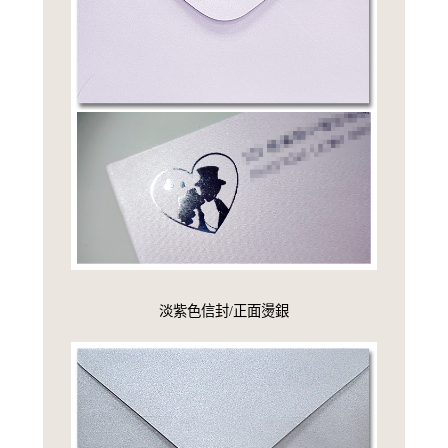
淡紫色信封/正面燙銀