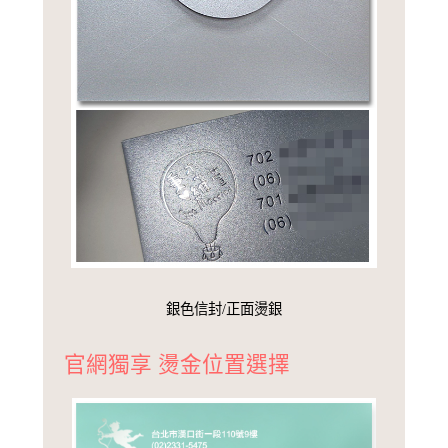
銀色信封/正面燙銀
官網獨享 燙金位置選擇