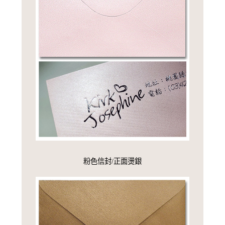
粉色信封/正面燙銀