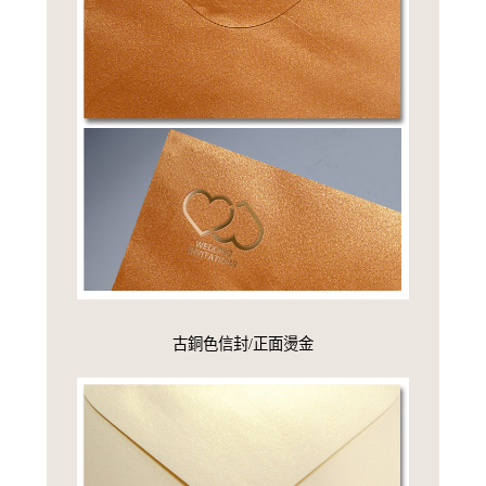
古銅色信封/正面燙金