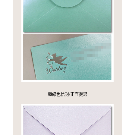
藍綠色信封/正面燙銀