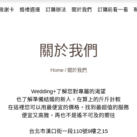
緻謝卡
婚禮週邊
訂購辦法
關於我們
訂購前看一看
關於我們
Home
/
關於我們
Wedding+了解您對專屬的渴望
也了解準備結婚的新人，在算上的斤斤計較
在這裡您可以用最便宜的價格，找到最超值的服務
便宜又高雅，再也不是遙不可及的嚮往
台北市漢口街一段110號9樓之15