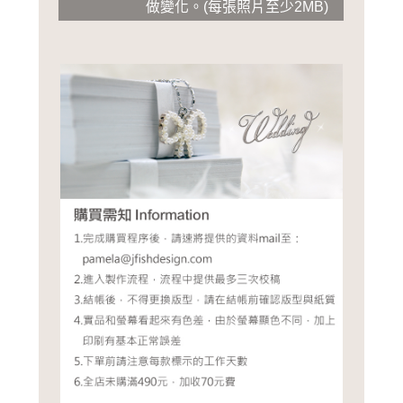
做變化
。
(
每張照片至少2MB
)