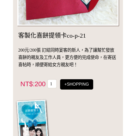
客製化喜餅提領卡co-p-21
200元/200張 訂結同時宴客的新人，為了讓幫忙發放
喜餅的親友及工作人員，更方便的完成使命，在寄送
喜帖時，順便寄給女方親友吧！
NT$:200
+SHOPPING