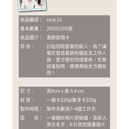
商品編號：
co-p-21
基本數量：
200元/200張
商品簡介：
喜餅提領卡
特 色：
訂結同時宴客的新人，為了讓
幫忙發放喜餅的親友及工作人
員，更方便的完成使命，在寄
送喜帖時，順便寄給女方親友
吧！
尺 寸：
長9cm x 高 5.4 cm
材 質：
一級卡220g/象牙卡220g
製作時間：
製作天數為7~9個工作天
提 供：
一張婚紗照片原始檔，及新人
英文名字 , 卡片底色跟著圖片