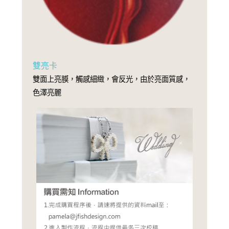
雙亮卡
雙面上亮膜，觸感細緻，會反光，由於亮面質感，
色澤亮麗