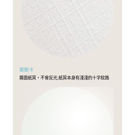
萊妮卡
霧面紙質，不會反光,紙質本身有淺淺的十字紋路