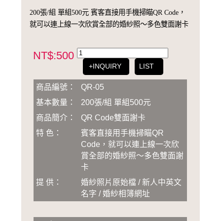
200張/組 單組500元 賓客直接用手機掃瞄QR Code，
就可以連上線一次欣賞全部的婚紗照～多色雙面謝卡
NT$:500
+INQUIRY
LIST
商品編號：
QR-05
基本數量：
200張/組 單組500元
商品簡介：
QR Code雙面謝卡
特 色：
賓客直接用手機掃瞄QR
Code，就可以連上線一次欣
賞全部的婚紗照～多色雙面謝
卡
提 供：
婚紗照片原始檔 / 新人中英文
名字 / 婚紗相簿網址