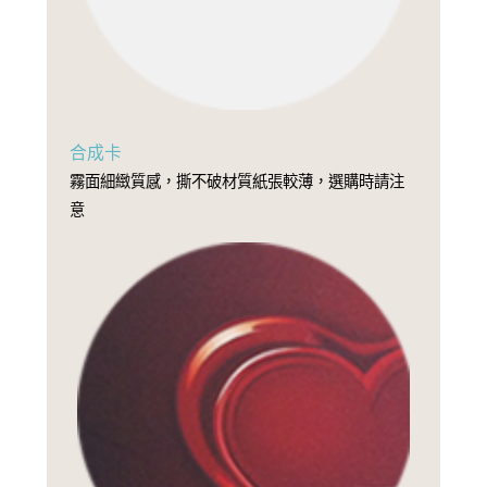
合成卡
霧面細緻質感，撕不破材質紙張較薄，選購時請注
意