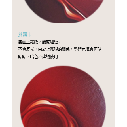
雙霧卡
雙面上霧膜，觸感細緻，
不會反光，由於上霧膜的關係，整體色澤會再暗一
點點，暗色不建議使用