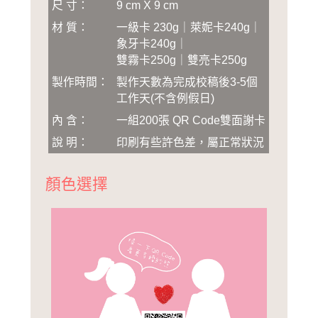
尺 寸：
9 cm X 9 cm
材 質：
一級卡 230g｜萊妮卡240g｜
象牙卡240g｜
雙霧卡250g｜雙亮卡250g
製作時間：
製作天數為完成校稿後3-5個
工作天(不含例假日)
內 含：
一組200張 QR Code雙面謝卡
說 明：
印刷有些許色差，屬正常狀況
顏色
選擇