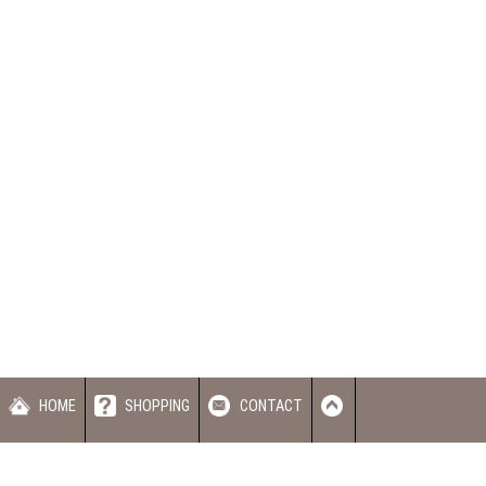
蝦皮賣場
HOME
SHOPPING
CONTACT