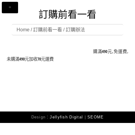
訂購前看一看
Home
/
訂購前看一看
/ 訂購辦法
運費如何計算
購滿490元,免運費,
未購滿490元加收70元運費
Design：
Jellyfish Digital
|
SEOME