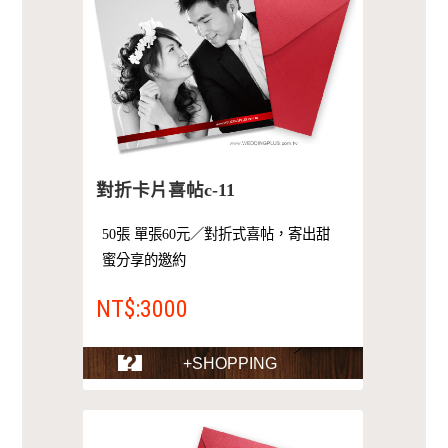
對折卡片喜帖c-11
50張 單張60元／對折式喜帖，寄出甜
蜜分享的邀約
NT$:3000
+SHOPPING