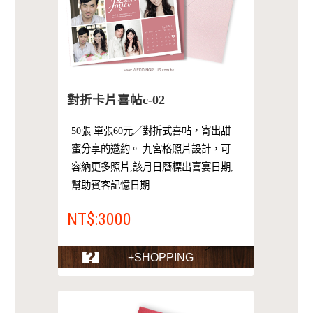
對折卡片喜帖c-02
50張 單張60元／對折式喜帖，寄出甜
蜜分享的邀約。 九宮格照片設計，可
容納更多照片,該月日曆標出喜宴日期,
幫助賓客記憶日期
NT$:3000
+SHOPPING