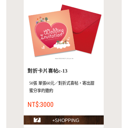
對折卡片喜帖c-13
50張 單張60元／對折式喜帖，寄出甜
蜜分享的邀約
NT$:3000
+SHOPPING