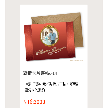
對折卡片喜帖c-14
50張 單張60元／對折式喜帖，寄出甜
蜜分享的邀約
NT$:3000