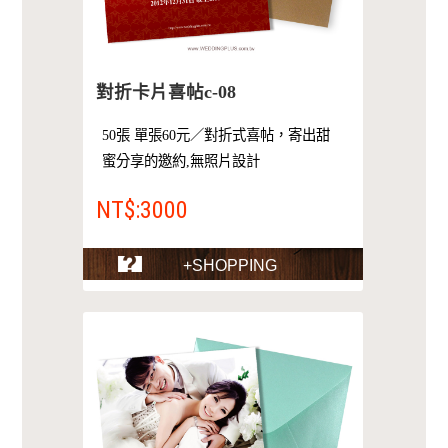
對折卡片喜帖c-08
50張 單張60元／對折式喜帖，寄出甜
蜜分享的邀約,無照片設計
NT$:3000
+SHOPPING