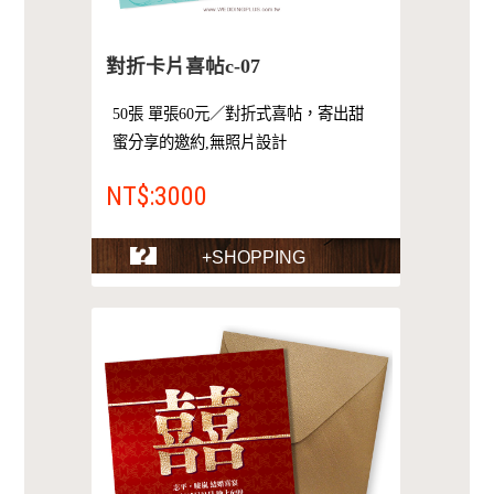
對折卡片喜帖c-07
50張 單張60元／對折式喜帖，寄出甜
蜜分享的邀約,無照片設計
NT$:3000
+SHOPPING