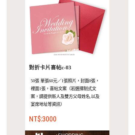
對折卡片喜帖c-03
50張 單張60元／1張照片，封面0張，
裡面1張，喜帖文案（若選擇制式文
案，請提供新人及雙方父母姓名,以及
宴席地址等資訊）
NT$:3000