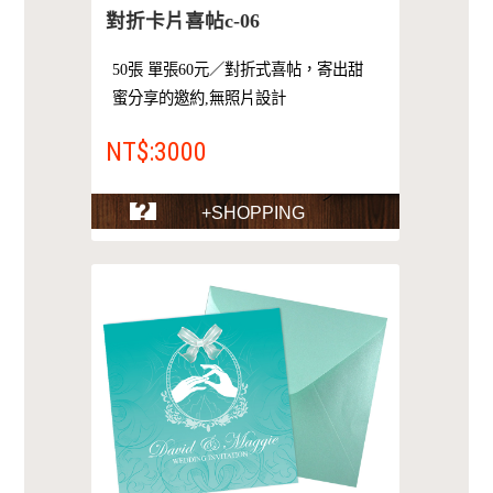
對折卡片喜帖c-06
50張 單張60元／對折式喜帖，寄出甜
蜜分享的邀約,無照片設計
NT$:3000
+SHOPPING