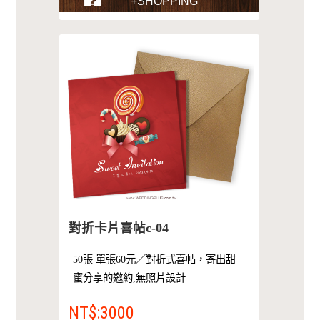
+SHOPPING
對折卡片喜帖c-04
50張 單張60元／對折式喜帖，寄出甜
蜜分享的邀約,無照片設計
NT$:3000