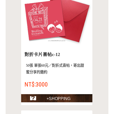
對折卡片喜帖c-12
50張 單張60元／對折式喜帖，寄出甜
蜜分享的邀約
NT$:3000
+SHOPPING