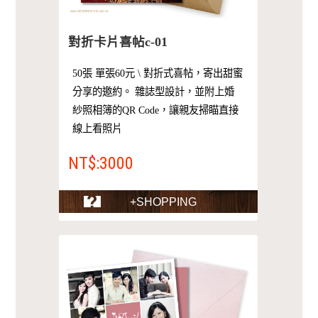
對折卡片喜帖c-01
50張 單張60元 \ 對折式喜帖，寄出甜蜜
分享的邀約。 雜誌型設計，並附上婚
紗照相簿的QR Code，讓親友掃瞄直接
線上看照片
NT$:3000
+SHOPPING