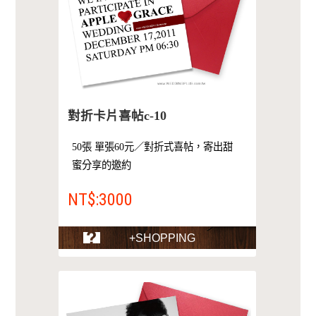
對折卡片喜帖c-10
50張 單張60元／對折式喜帖，寄出甜
蜜分享的邀約
NT$:3000
+SHOPPING