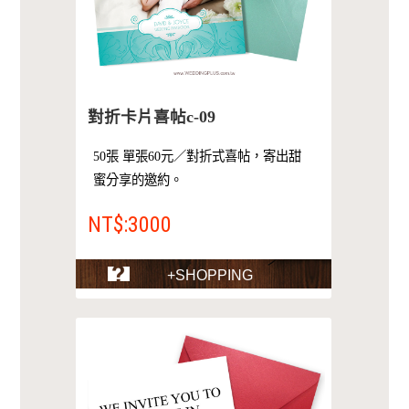
對折卡片喜帖c-09
50張 單張60元／對折式喜帖，寄出甜
蜜分享的邀約。
NT$:3000
+SHOPPING