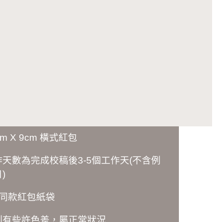
cm X 9cm 橫式紅包
作天數為完成校稿後3-5個工作天(不含例
)
張同款紅包紙袋
刷有些許色差，屬正常狀況