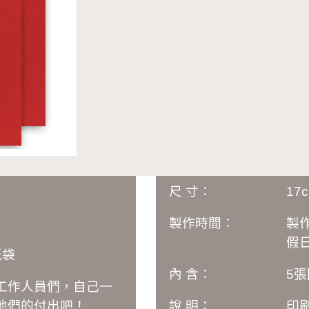
尺 寸：
17
製作時間：
製
假日
紙袋
內 含：
5
工作人員們，自己一
他們的付出吧！
說 明：
印