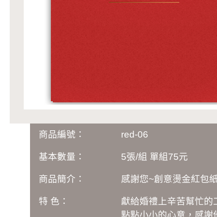
商品編號：
red-06
基本數量：
5張/組 單組75元
商品簡介：
感謝您~創意燙金紅包
特 色：
獻給婚禮上辛苦幫忙的
點點小小的心意，感謝