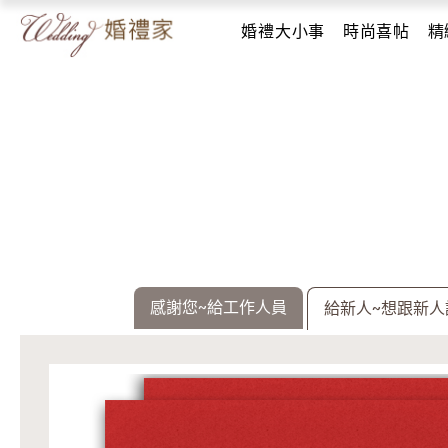
婚禮大小事
時尚喜帖
精
感謝您~給工作人員
給新人~想跟新人