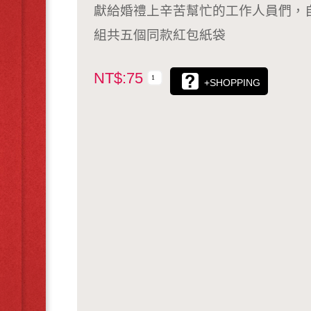
獻給婚禮上辛苦幫忙的工作人員們，
組共五個同款紅包紙袋
NT$:75
+SHOPPING