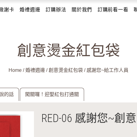
緻謝卡
婚禮週邊
訂購辦法
關於我們
訂購前看一看
創意燙金紅包袋
Home
/
婚禮週邊
/
創意燙金紅包袋
/
感謝您~給工作人員
說的話
闖關囉！迎娶紅包打通關
RED-06 感謝您~