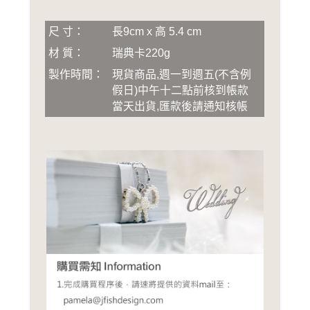
尺 寸：
長9cm x 高 5.4 cm
材 質：
瑞典卡220g
製作時間：
現貨商品,週一到週五(不含例
假日)中午十二點前核到帳款
當天出貨,匯款後請通知核帳