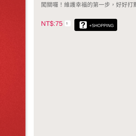
闖關囉！維護幸福的第一步，好好打
NT$:75
+SHOPPING