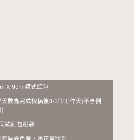
cm X 9cm 橫式紅包
作天數為完成校稿後3-5個工作天(不含例
)
張同款紅包紙袋
刷有些許色差，屬正常狀況