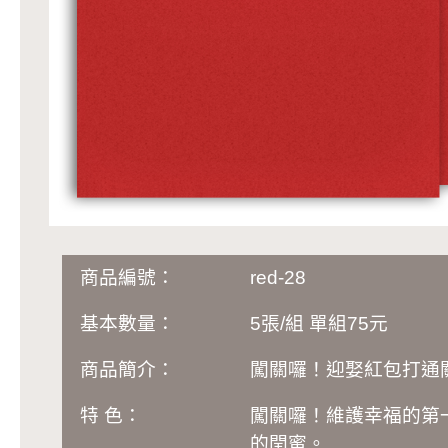
商品編號：
red-28
基本數量：
5張/組 單組75元
商品簡介：
闖關囉！迎娶紅包打通
特 色：
闖關囉！維護幸福的第
的閏蜜。