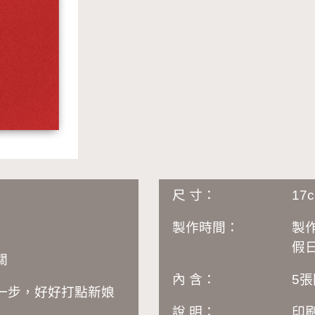
尺 寸：
17
製作時間：
製
假日
關
內 含：
5
一步，好好打點新娘
說 明：
印