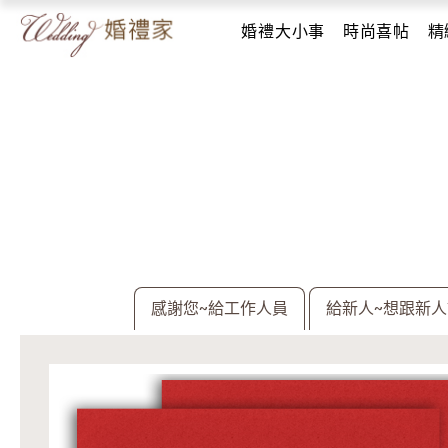
婚禮大小事
時尚喜帖
精
感謝您~給工作人員
給新人~想跟新