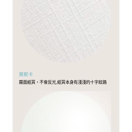
萊妮卡
霧面紙質，不會反光,紙質本身有淺淺的十字紋路