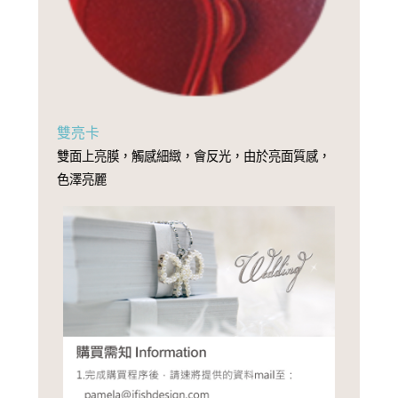
雙亮卡
雙面上亮膜，觸感細緻，會反光，由於亮面質感，
色澤亮麗