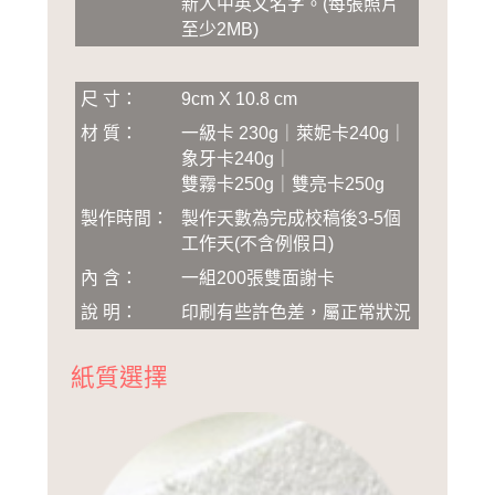
新人中英文名字
。
(
每張照片
至少2MB
)
尺 寸：
9cm X 10.8 cm
材 質：
一級卡 230g｜萊妮卡240g｜
象牙卡240g｜
雙霧卡250g｜雙亮卡250g
製作時間：
製作天數為完成校稿後3-5個
工作天(不含例假日)
內 含：
一組200張雙面謝卡
說 明：
印刷有些許色差，屬正常狀況
紙質選擇