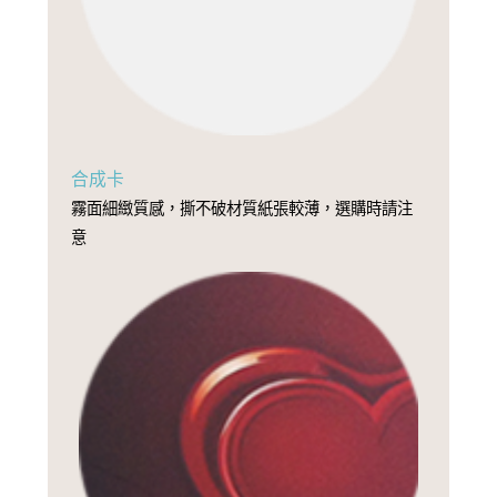
合成卡
霧面細緻質感，撕不破材質紙張較薄，選購時請注
意