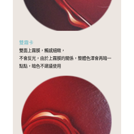
雙霧卡
雙面上霧膜，觸感細緻，
不會反光，由於上霧膜的關係，整體色澤會再暗一
點點，暗色不建議使用