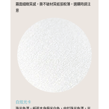
霧面細緻質感，撕不破材質紙張較薄，選購時請注
意
白炫光卡
珠光色澤，紙張本身偏米白色，由於珠光色澤，光