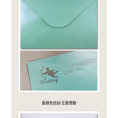
藍綠色信封/正面燙銀