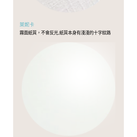
萊妮卡
霧面紙質，不會反光,紙質本身有淺淺的十字紋路