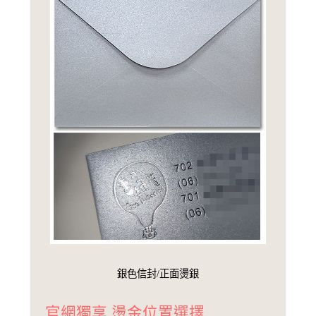
銀色信封/正面燙銀
官網獨享 燙金位置選擇