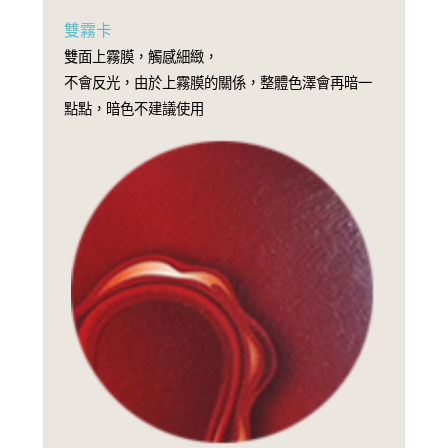
雙霧卡
雙面上霧膜，觸感細緻，
不會反光，由於上霧膜的關係，整體色澤會再暗一
點點，暗色不建議使用