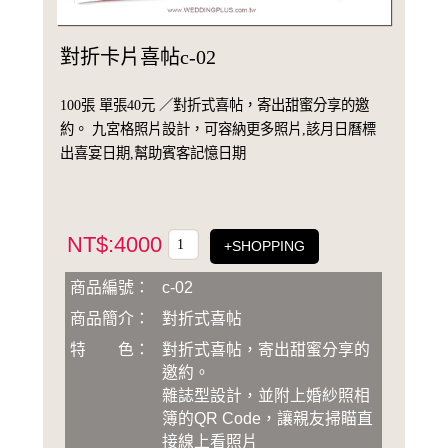
對折卡片喜帖c-02
100張 單張40元 ／對折式喜帖，寄出甜蜜分享的邀
約。 九宮格照片設計，可容納更多照片,該月日曆標
出喜宴日期,幫助賓客記憶日期
NT$:4000
+SHOPPING
商品編號：
c-02
商品簡介：
對折式喜帖
特 色：
對折式喜帖，寄出甜蜜分享的
邀約。
雜誌型設計，並附上婚紗照相
簿的QR Code，讓親友掃瞄直
接線上看照片