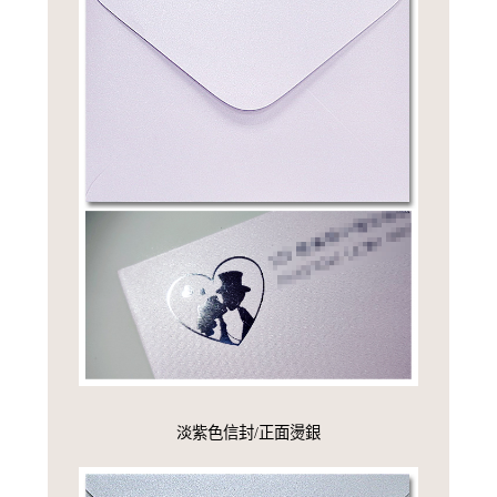
淡紫色信封/正面燙銀