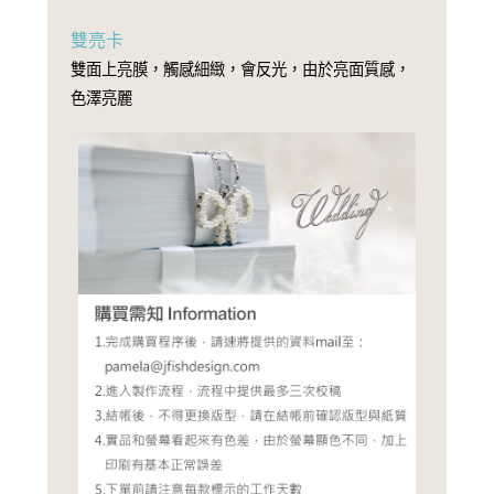
雙亮卡
雙面上亮膜，觸感細緻，會反光，由於亮面質感，
色澤亮麗