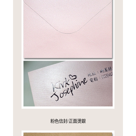
粉色信封/正面燙銀