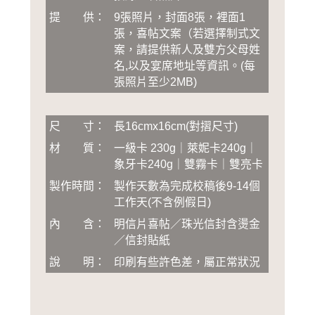
提 供：
9張照片，封面8張，裡面1
張，喜帖文案（若選擇制式文
案，請提供新人及雙方父母姓
名,以及宴席地址等資訊
。
(
每
張照片至少2MB
)
尺 寸：
長16cmx16cm(對摺尺寸)
材 質：
一級卡 230g｜萊妮卡240g｜
象牙卡240g｜雙霧卡｜雙亮卡
製作時間：
製作天數為完成校稿後
9-14
個
工作天(不含例假日)
內 含：
明信片喜帖／珠光信封含燙金
／信封貼紙
說 明：
印刷有些許色差，屬正常狀況