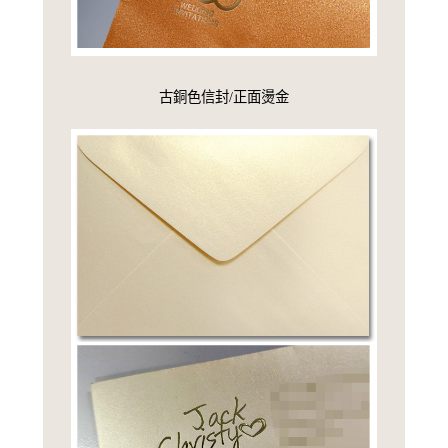
古銅色信封/正面燙金