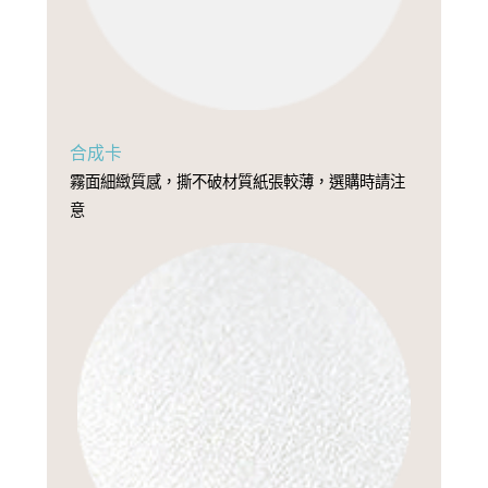
合成卡
霧面細緻質感，撕不破材質紙張較薄，選購時請注
意