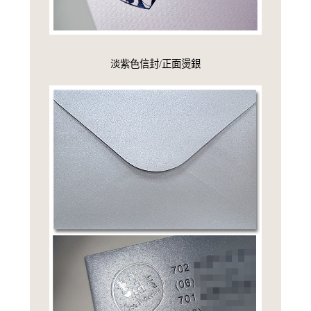
淡紫色信封/正面燙銀