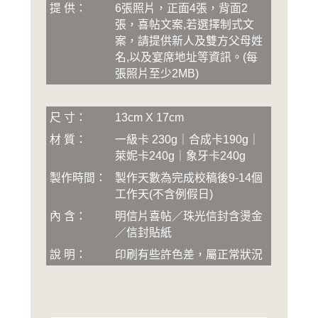
提 供：
6張照片，正面4張，背面2
張，喜帖文案,若選擇制式文
案，請提供新人及雙方父母姓
名,以及宴席地址等資訊
。
(
每
張照片至少2MB
)
尺 寸：
13cm X 17cm
材 質：
一級卡 230g｜合成卡190g｜
萊妮卡240g｜象牙卡240g
製作時間：
製作天數為完成校稿後
9-14
個
工作天(不含例假日)
內 含：
明信片喜帖／珠光信封含燙金
／信封貼紙
說 明：
印刷有些許色差，屬正常狀況