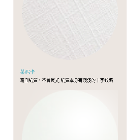
萊妮卡
霧面紙質，不會反光,紙質本身有淺淺的十字紋路