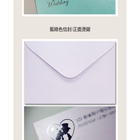
藍綠色信封/正面燙銀