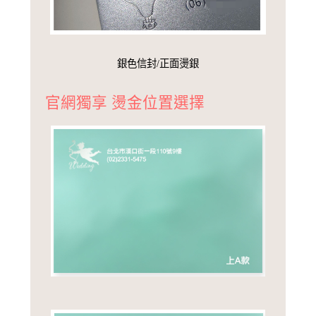
銀色信封/正面燙銀
官網獨享 燙金位置選擇