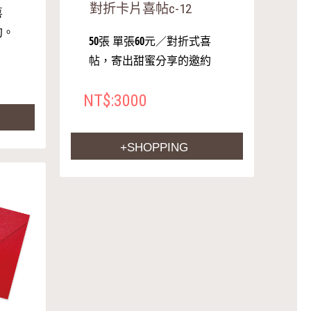
對折卡片喜帖c-12
喜
約。
50張 單張60元／對折式喜
帖，寄出甜蜜分享的邀約
NT$:3000
+SHOPPING