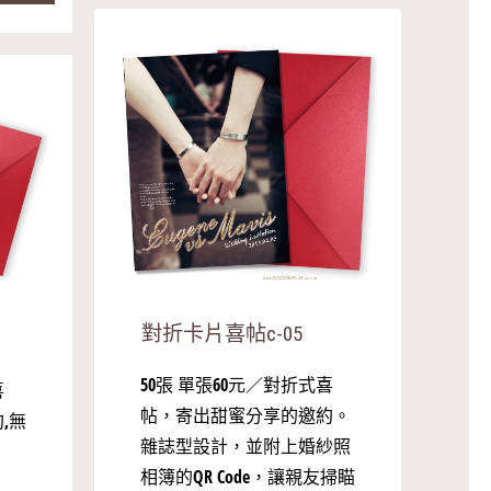
對折卡片喜帖c-05
50張 單張60元／對折式喜
喜
帖，寄出甜蜜分享的邀約。
,無
雜誌型設計，並附上婚紗照
相簿的QR Code，讓親友掃瞄