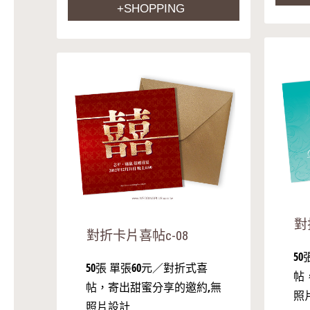
+SHOPPING
對
對折卡片喜帖c-08
5
50張 單張60元／對折式喜
帖
帖，寄出甜蜜分享的邀約,無
照
照片設計