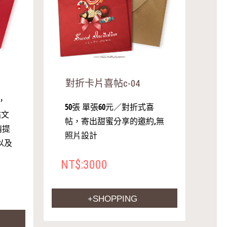
對折卡片喜帖c-04
，
50張 單張60元／對折式喜
帖文
帖，寄出甜蜜分享的邀約,無
請提
照片設計
以及
NT$:3000
+SHOPPING