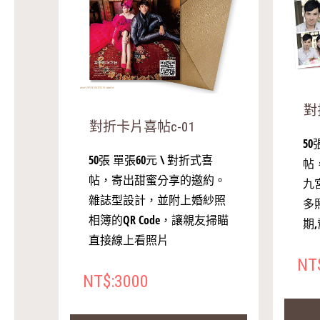
對
對折卡片喜帖c-01
5
50張 單張60元 \ 對折式喜
帖
帖，寄出甜蜜分享的邀約。
九
雜誌型設計，並附上婚紗照
多
相簿的QR Code，讓親友掃瞄
期
直接線上看照片
NT
NT$:3000