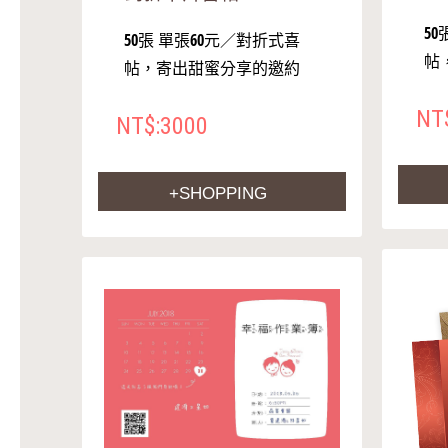
5
50張 單張60元／對折式喜
帖
帖，寄出甜蜜分享的邀約
NT
NT$:3000
+SHOPPING