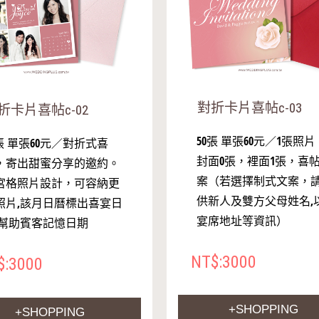
對折卡片喜帖c-03
折卡片喜帖c-02
50張 單張60元／1張照片
0張 單張60元／對折式喜
封面0張，裡面1張，喜
，寄出甜蜜分享的邀約。
案（若選擇制式文案，
宮格照片設計，可容納更
供新人及雙方父母姓名,
照片,該月日曆標出喜宴日
宴席地址等資訊）
,幫助賓客記憶日期
NT$:3000
$:3000
+SHOPPING
+SHOPPING