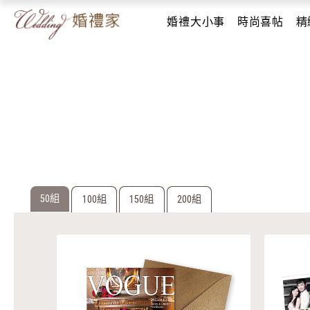
婚禮大小事
時尚喜帖
精
50組
100組
150組
200組