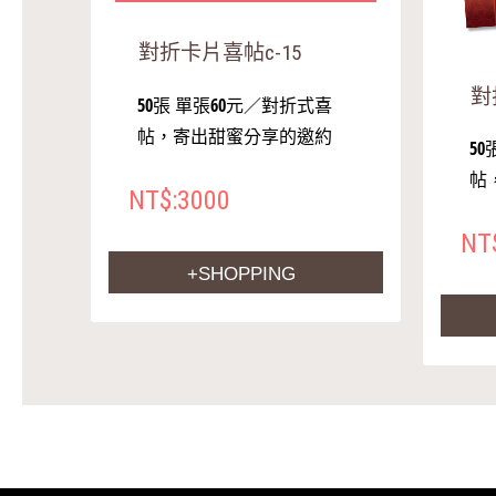
對折卡片喜帖c-15
對
50張 單張60元／對折式喜
帖，寄出甜蜜分享的邀約
5
帖
NT$:3000
NT
+SHOPPING