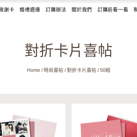
緻謝卡
婚禮週邊
訂購辦法
關於我們
訂購前看一看
對折卡片喜帖
Home
/
時尚喜帖
/
對折卡片喜帖
/
50組