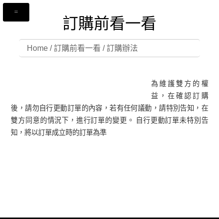
訂購前看一看
Home
/
訂購前看一看
/ 訂購辦法
完成訂購了，但我想要改訂
為維護雙方的權
單的內容怎麼辦呢？
益，在確認訂購
後，請勿自行更動訂單的內容，若有任何議動，請特別告知，在
雙方同意的情況下，進行訂單的變更。 自行更動訂單未特別告
知，將以訂單成立時的訂單為準