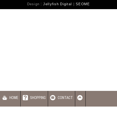
Design：
Jellyfish Digital
|
SEOME
蝦皮賣場
HOME
SHOPPING
CONTACT