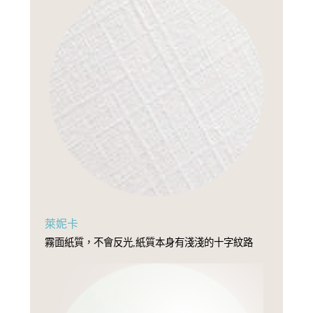
萊妮卡
霧面紙質，不會反光,紙質本身有淺淺的十字紋路