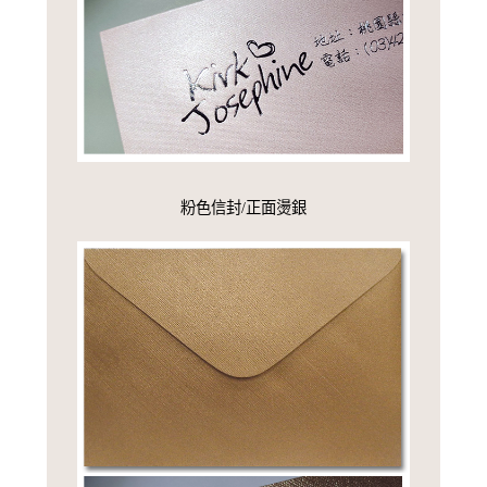
粉色信封/正面燙銀