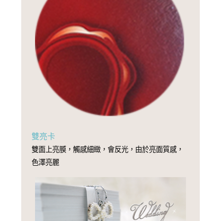
雙亮卡
雙面上亮膜，觸感細緻，會反光，由於亮面質感，
色澤亮麗