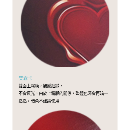
雙霧卡
雙面上霧膜，觸感細緻，
不會反光，由於上霧膜的關係，整體色澤會再暗一
點點，暗色不建議使用