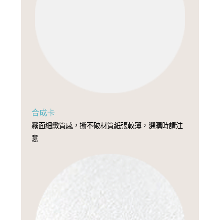
合成卡
霧面細緻質感，撕不破材質紙張較薄，選購時請注
意