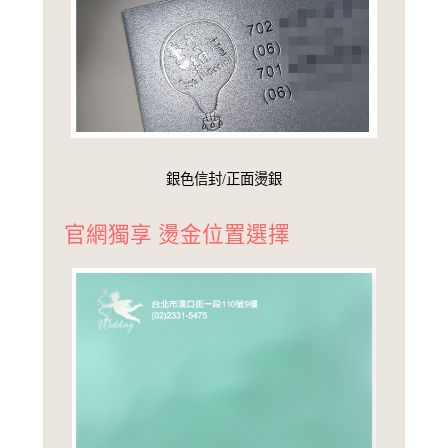
銀色信封/正面燙銀
官網獨享 燙金位置選擇