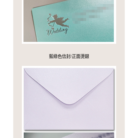
藍綠色信封/正面燙銀