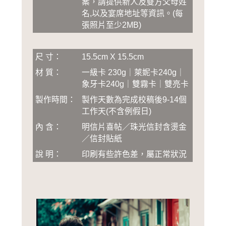
案，請提供新人及雙方父母姓
名,以及宴席地址等資訊
。
(
每
張照片至少2MB
)
尺 寸：
15.5cm X 15.5cm
材 質：
一級卡 230g｜萊妮卡240g｜
象牙卡240g｜雙霧卡｜雙亮卡
製作時間：
製作天數為完成校稿後
9-14
個
工作天(不含例假日)
內 含：
明信片喜帖／珠光信封含燙金
／信封貼紙
說 明：
印刷有些許色差，屬正常狀況