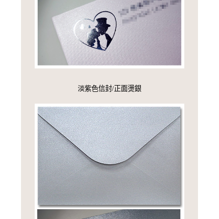
淡紫色信封/正面燙銀