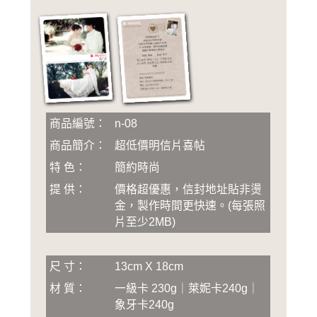
商品編號：
n-08
商品簡介：
超低價明信片喜帖
特 色：
簡約時尚
提 供：
價格超優惠，信封地址貼非燙
金，製作時間更快速
。
(
每張照
片至少2MB
)
尺 寸：
13cm X 18cm
材 質：
一級卡 230g｜萊妮卡240g｜
象牙卡240g