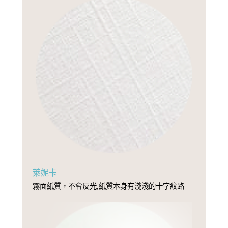
萊妮卡
霧面紙質，不會反光,紙質本身有淺淺的十字紋路