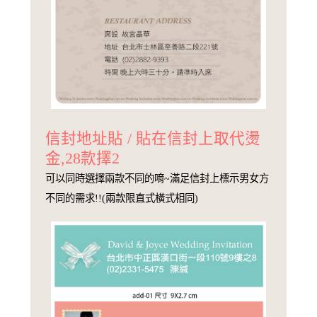
信封地址貼 / 貼在信封上取代燙
金,28款擇2
可以同時選擇兩款不同的唷~滿足信封上標示男女方
不同的需求!!(兩款限直式橫式相同)