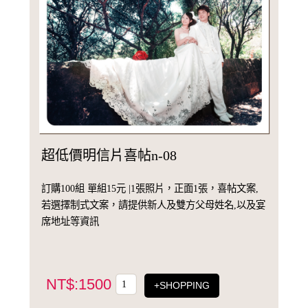
超低價明信片喜帖n-08
訂購100組 單組15元 |1張照片，正面1張，喜帖文案,
若選擇制式文案，請提供新人及雙方父母姓名,以及宴
席地址等資訊
NT$:1500
+SHOPPING