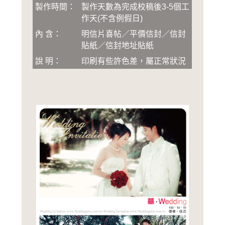
製作時間：
製作天數為完成校稿後3-5個工
作天(不含例假日)
內 含：
明信片喜帖／平價信封／信封
貼紙／信封地址貼紙
說 明：
印刷有些許色差，屬正常狀況