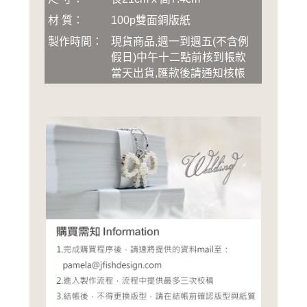
材 質：
100p雙面銅版紙
製作時間：
現貨商品,週一到週五(不含例
假日)中午十二點前核到帳款
當天出貨,匯款後請通知核帳