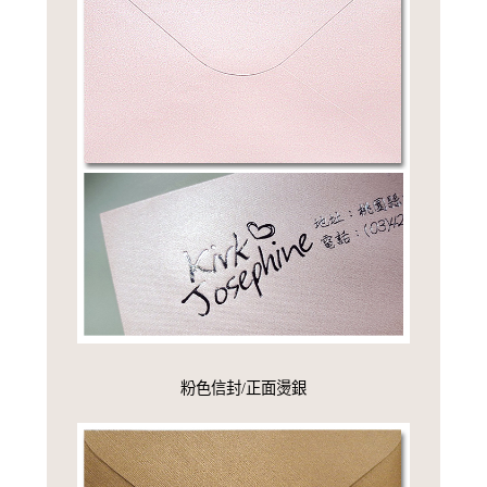
粉色信封/正面燙銀