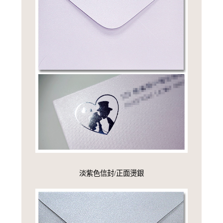
淡紫色信封/正面燙銀