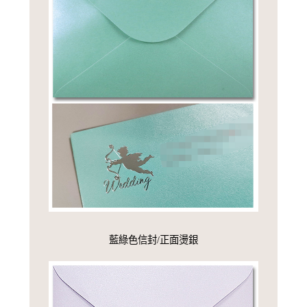
藍綠色信封/正面燙銀