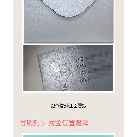
銀色信封/正面燙銀
官網獨享 燙金位置選擇