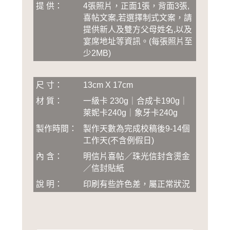
提 供：
4張照片，正面1張，背面3張,
喜帖文案,若選擇制式文案，請
提供新人及雙方父母姓名,以及
宴席地址等資訊
。
(
每張照片至
少2MB
)
尺 寸：
13cm X 17cm
材 質：
一級卡 230g｜合成卡190g｜
萊妮卡240g｜象牙卡240g
製作時間：
製作天數為完成校稿後
9-14
個
工作天(不含例假日)
內 含：
明信片喜帖／珠光信封含燙金
／信封貼紙
說 明：
印刷有些許色差，屬正常狀況