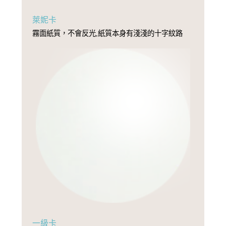
萊妮卡
霧面紙質，不會反光,紙質本身有淺淺的十字紋路
一級卡