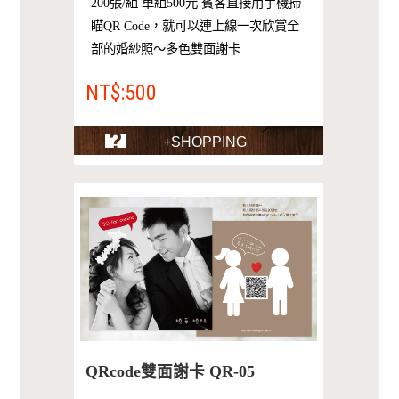
200張/組 單組500元 賓客直接用手機掃
瞄QR Code，就可以連上線一次欣賞全
部的婚紗照～多色雙面謝卡
NT$:500
+SHOPPING
QRcode雙面謝卡 QR-05