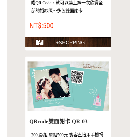
瞄QR Code，就可以連上線一次欣賞全
部的婚紗照～多色雙面謝卡
NT$:500
+SHOPPING
QRcode雙面謝卡 QR-03
200張/組 單組500元 賓客直接用手機掃