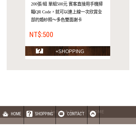
200張/組 單組500元 賓客直接用手機掃
瞄QR Code，就可以連上線一次欣賞全
部的婚紗照～多色雙面謝卡
NT$:500
+SHOPPING
Design：
Jellyfish Digital
|
SEOME
HOME
SHOPPING
CONTACT
蝦皮賣場