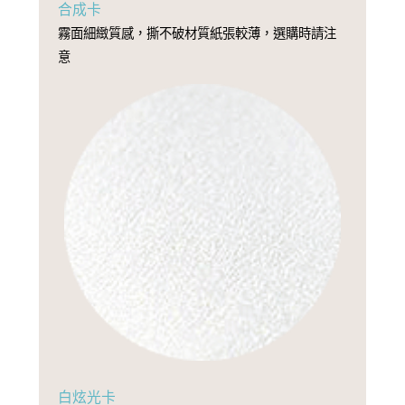
合成卡
霧面細緻質感，撕不破材質紙張較薄，選購時請注
意
白炫光卡