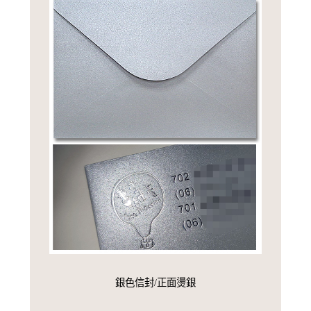
銀色信封/正面燙銀