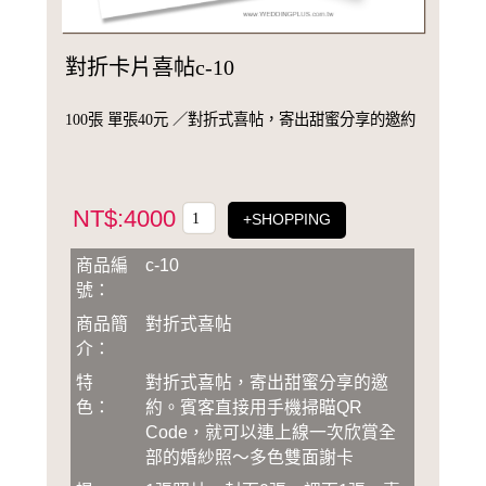
對折卡片喜帖c-10
100張 單張40元 ／對折式喜帖，寄出甜蜜分享的邀約
NT$:4000
+SHOPPING
商品編
c-10
號：
商品簡
對折式喜帖
介：
特
對折式喜帖，寄出甜蜜分享的邀
色：
約。賓客直接用手機掃瞄QR
Code，就可以連上線一次欣賞全
部的婚紗照～多色雙面謝卡