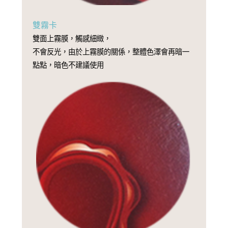
雙霧卡
雙面上霧膜，觸感細緻，
不會反光，由於上霧膜的關係，整體色澤會再暗一
點點，暗色不建議使用