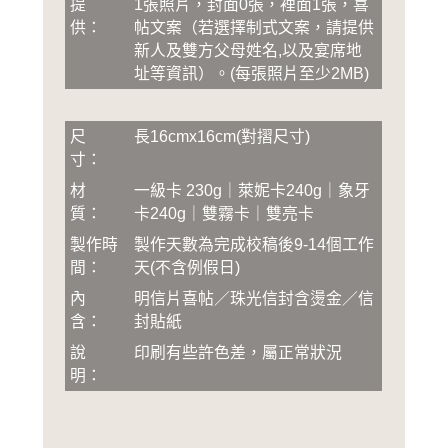
提
1張照片，封面0張，裡面1張，喜
供：
帖文案（若選擇制式文案，請提供
新人及雙方父母姓名,以及宴席地
址等資訊）
。
(
每張照片至少2MB
)
尺
長16cmx16cm(對摺尺寸)
寸：
材
一級卡 230g｜萊妮卡240g｜象牙
質：
卡240g｜雙霧卡｜雙亮卡
製作時
製作天數為完成校稿後
9-14
個工作
間：
天(不含例假日)
內
明信片喜帖／珠光信封含燙金／信
含：
封貼紙
說
印刷有些許色差，屬正常狀況
明：