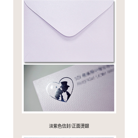
淡紫色信封/正面燙銀