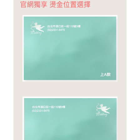
官網獨享 燙金位置選擇