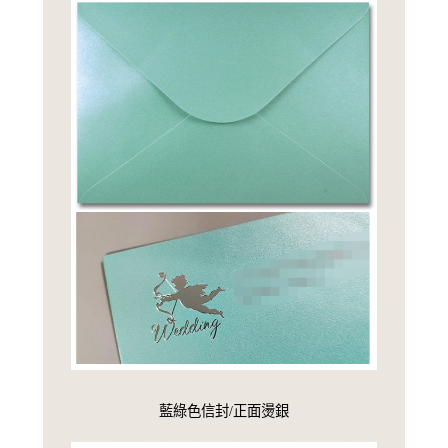
藍綠色信封/正面燙銀