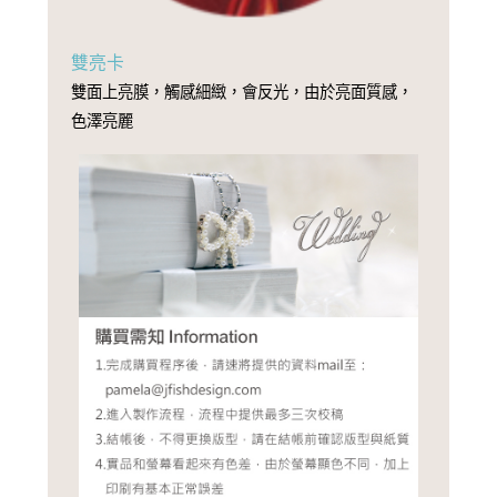
雙亮卡
雙面上亮膜，觸感細緻，會反光，由於亮面質感，
色澤亮麗