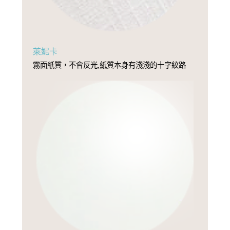
萊妮卡
霧面紙質，不會反光,紙質本身有淺淺的十字紋路