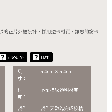
，精緻的正片外框設計，採用透卡材質，讓您的謝卡
+INQUIRY
LIST
尺
5.4cm X 5.4cm
寸：
材
不留指紋透明材質
元
質：
製作
製作天數為完成校稿