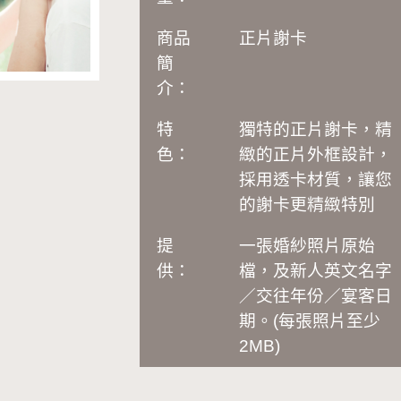
商品
正片謝卡
簡
介：
特
獨特的正片謝卡，精
色：
緻的正片外框設計，
採用透卡材質，讓您
的謝卡更精緻特別
提
一張婚紗照片原始
供：
檔，及新人英文名字
／交往年份／宴客日
期
。
(
每張照片至少
2MB
)