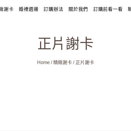
緻謝卡
婚禮週邊
訂購辦法
關於我們
訂購前看一看
正片謝卡
Home
/
精緻謝卡
/
正片謝卡