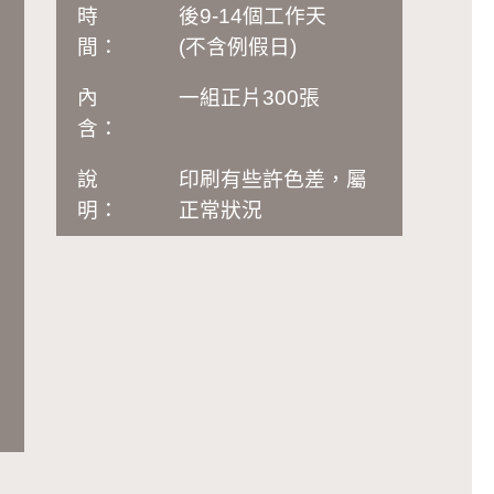
時
後9-14個工作天
間：
(不含例假日)
內
一組正片300張
含：
說
印刷有些許色差，屬
明：
正常狀況