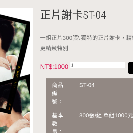
正片謝卡ST-04
一組正片300張\ 獨特的正片謝卡
更精緻特別
NT$:1000
商品
ST-04
編
號：
基本
300張/組 單組1000
數
量：