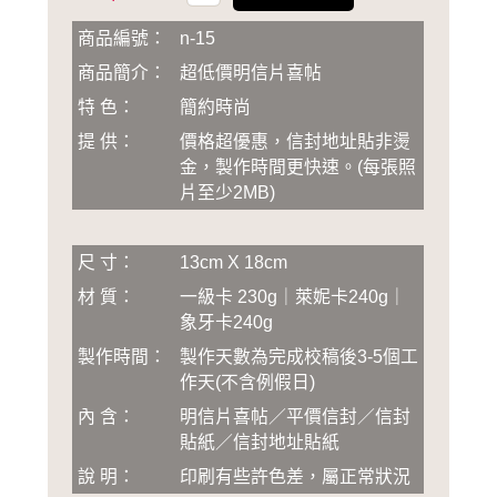
商品編號：
n-15
商品簡介：
超低價明信片喜帖
特 色：
簡約時尚
提 供：
價格超優惠，信封地址貼非燙
金，製作時間更快速
。
(
每張照
片至少2MB
)
尺 寸：
13cm X 18cm
材 質：
一級卡 230g｜萊妮卡240g｜
象牙卡240g
製作時間：
製作天數為完成校稿後3-5個工
作天(不含例假日)
內 含：
明信片喜帖／平價信封／信封
貼紙／信封地址貼紙
說 明：
印刷有些許色差，屬正常狀況