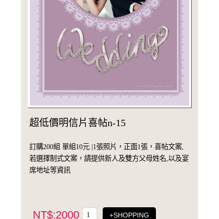
超低價明信片喜帖n-15
訂購200組 單組10元 |1張照片，正面1張，喜帖文案,
若選擇制式文案，請提供新人及雙方父母姓名,以及宴
席地址等資訊
NT$:2000
+SHOPPING