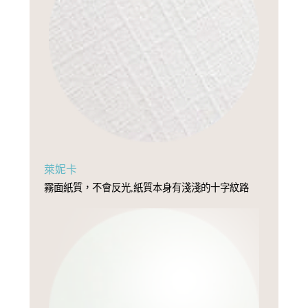
萊妮卡
霧面紙質，不會反光,紙質本身有淺淺的十字紋路