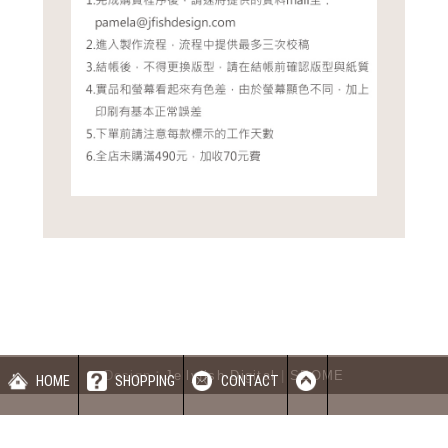
Design：
Jellyfish Digital
|
SEOME
HOME
SHOPPING
CONTACT
蝦皮賣場