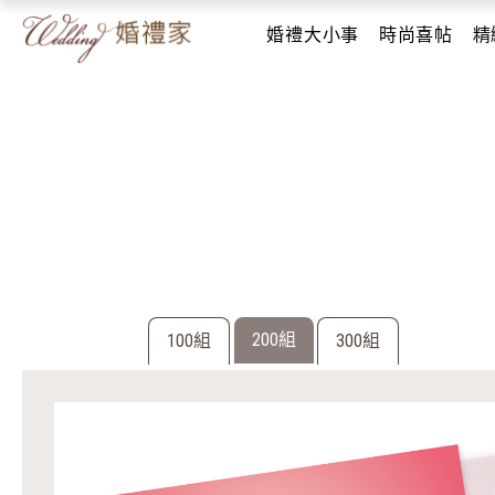
婚禮大小事
時尚喜帖
精
200組
100組
300組