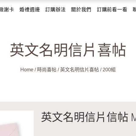
緻謝卡
婚禮週邊
訂購辦法
關於我們
訂購前看一看
英文名明信片喜帖
Home
/
時尚喜帖
/
英文名明信片喜帖
/
200組
英文名明信片信帖 M-4