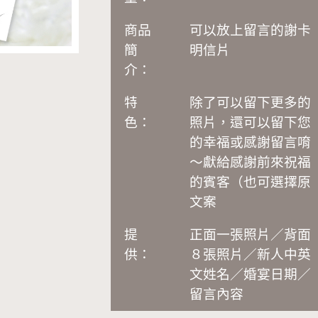
商品
可以放上留言的謝卡
簡
明信片
介：
特
除了可以留下更多的
色：
照片，還可以留下您
的幸福或感謝留言唷
～獻給感謝前來祝福
的賓客（也可選擇原
文案
提
正面一張照片／背面
供：
８張照片／新人中英
文姓名／婚宴日期／
留言內容