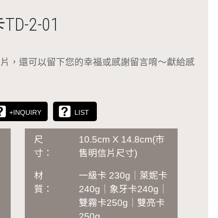
-2-01
更多的照片，還可以留下您的幸福或感謝留言唷～獻給感
）
+INQUIRY
LIST
尺
10.5cm X 14.8cm(市
寸：
售明信片尺寸)
材
一級卡 230g｜萊妮卡
質：
240g｜象牙卡240g｜
雙霧卡250g｜雙亮卡
250g