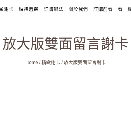
緻謝卡
婚禮週邊
訂購辦法
關於我們
訂購前看一看
放大版雙面留言謝卡
Home
/
精緻謝卡
/
放大版雙面留言謝卡