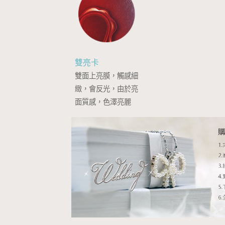
雙亮卡
雙面上亮膜，觸感細
緻，會反光，由於亮
面質感，色澤亮麗