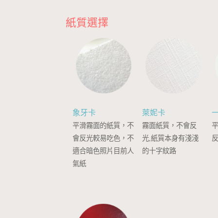
紙質選擇
象牙卡
萊妮卡
平滑霧面的紙質，不
霧面紙質，不會反
會反光較易吃色，不
光,紙質本身有淺淺
適合暗色照片目前人
的十字紋路
氣紙