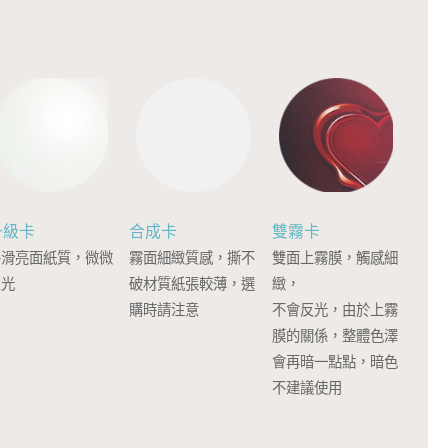
一級卡
合成卡
雙霧卡
平滑亮面紙質，微微
霧面細緻質感，撕不
雙面上霧膜，觸感細
反光
破材質紙張較薄，選
緻，
購時請注意
不會反光，由於上霧
膜的關係，整體色澤
會再暗一點點，暗色
不建議使用