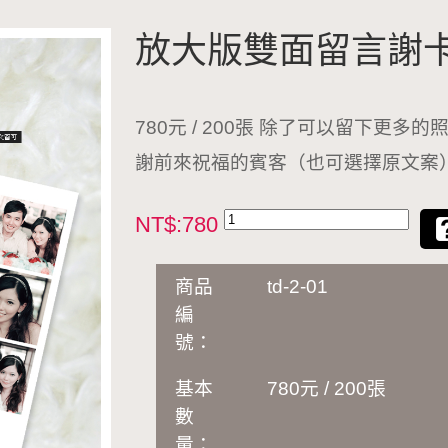
放大版雙面留言謝卡TD
780元 / 200張 除了可以留下
謝前來祝福的賓客（也可選擇原文案
NT$:780
商品
td-2-01
編
號：
基本
780元 / 200張
數
量：