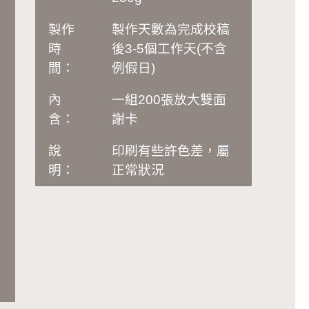
製作
製作天數為完成校稿
時
後3-5個工作天(不含
間：
例假日)
內
一組200張放大雙面
含：
謝卡
說
印刷有些許色差，屬
明：
正常狀況