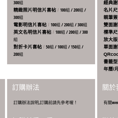
300組
經典謝
100組
/
200組
/
精緻照片明信片喜帖
/
名片尺
300組
親筆簽
100組
/
200組
/
300組
電影明信片喜帖
/
雙面謝
100組
/
200組
/
300
英文名明信片喜帖
/
標準尺
組
放大版
50組
/
100組
/
150組
/
對折卡片喜帖
/
單面謝
200組
QRc
書籤型
年曆/
訂購辦法
關於
訂購辦法說明,訂購前請先參考喔！
有關wedd