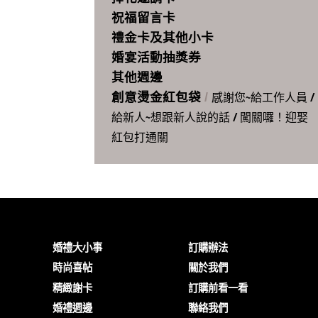
祝福留言卡
禮金卡及其他小卡
婚宴活動抽獎券
其他週邊
感謝您~給工作人員
/
創意燙金紅包袋
/
給新人~想跟新人說的話
/
闖關囉！迎娶
紅包打通關
婚禮大小事
訂購辦法
時尚喜帖
關於我們
精緻謝卡
訂購前看一看
婚禮週邊
聯絡我們