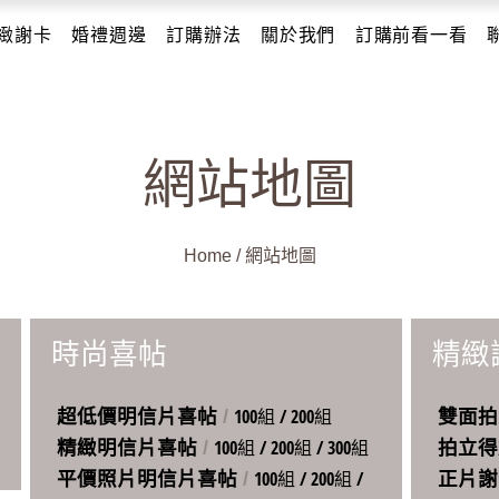
緻謝卡
婚禮週邊
訂購辦法
關於我們
訂購前看一看
網站地圖
Home
/
網站地圖
時尚喜帖
精緻
100組
/
200組
超低價明信片喜帖
/
雙面拍
100組
/
200組
/
300組
精緻明信片喜帖
/
拍立得
100組
/
200組
/
平價照片明信片喜帖
/
正片謝