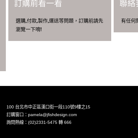
訂購前看一看
聯絡
選購,付款,製作,運送等問題，訂購前請先
有任何
瀏覽一下唷!
100 台北市中正區漢口街一段110號9樓之15
訂購窗口：pamela@jfishdesign.com
詢問熱線：(02)2331-5475 轉 666